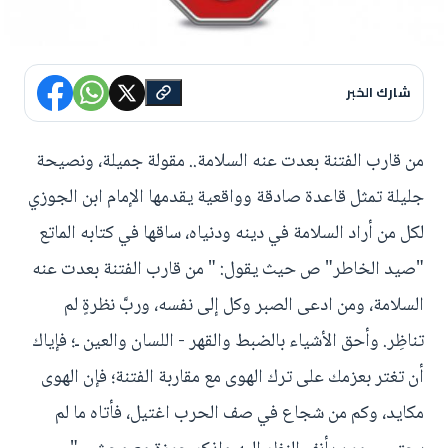
شارك الخبر
من قارب الفتنة بعدت عنه السلامة.. مقولة جميلة، ونصيحة
جليلة تمثل قاعدة صادقة وواقعية يقدمها الإمام ابن الجوزي
لكل من أراد السلامة في دينه ودنياه، ساقها في كتابه الماتع
"صيد الخاطر" ص حيث يقول: " من قارب الفتنة بعدت عنه
السلامة، ومن ادعى الصبر وكل إلى نفسه، وربَّ نظرةٍ لم
تناظِر. وأحق الأشياء بالضبط والقهر - اللسان والعين ـ؛ فإياك
أن تغتر بعزمك على ترك الهوى مع مقاربة الفتنة؛ فإن الهوى
مكايد، وكم من شجاع في صف الحرب اغتيل، فأتاه ما لم