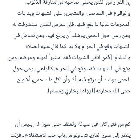
إن الفرار من الفتن يحمي صاحبه من مقارفة الذنوب،
والوقوع في المعاصي، والمتجرئ على الشبهات وبدايات
المحرمات غالبا ما يقع فيها، فإن تعرض للفتن استشرفت له،
ومن رعى حول الحمى يوشك أن يرتع فيه، ومن تساهل في
الشبهات وقع في الحرام ولا بد. كما قال عليه الصلاة
والسلام: [فمن اتقى الشبهات فقد استبرأ لدينه وعرضه، ومن
وقع في الشبهات فقد وقع في الحرام، كالراعي يرعى حول
الحمى يوشك أن يرتع فيه، ألا وأن لكل ملك حمى، ألا وإن
حمى الله محارمه](رواه البخاري ومسلم).
كم من فتى كان في صيانة وتعفف حتى سول له إبليس أن
ينظر إلى صور العاريات ـ ولو من باب حب الاستطلاع ـ فزلت