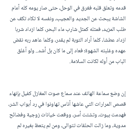
قدمه وتعلق قلبه فغرق في الوحل، حتى صار يومه كله أمام
الشاشة يبحث عن الجديد والعجيب، ونفسه لا تكاد تكف عن
طلب المزيد، فمثله كمثل شارب ماء البحر، كلما ازداد شربا
ازداد عطشا، كلما أراد التوبة لم يقدر، وكلما عاهد ربه نقض
عهده وغلبته الشهوة؛ فعاد إلى ما كان بل أشد.. ولو أغلق
الباب من أوله لكانت السلامة.
إن وضع سماعة الهاتف عند سماع صوت المغازل كفيل بإنهاء
قصص المرارات التي عاشها أناس تهاونوا في رد أبواب الشر،
فهدمت بيوت، وتشتت أسر، ووقعت خيانات زوجية وفضائح
مدوية، وما زالت الحلقات تتوالى، ومن لم يتعظ بغيره لم