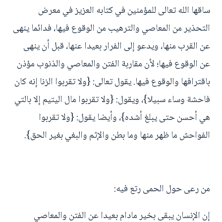
ساقها الله تعالى للمؤمنين في كتابه العزيز في معرض
التحذير من المعاصي والترهيب من الوقوع فيها، فدائما ينهى
عن القرب منها، ويدعو إلى الفرار بعيدا عنها، قبل أن ينهى
عن الوقوع فيها؛ لأن مقاربة الفتن والمعاصي والذنوب مؤذن
باقترافها والوقوع فيها. يقول تعالى: {ولا تقربوا الزنا إنه كان
فاحشة وساء سبيلا}، ويقول: {ولا تقربوا مال اليتيم إلا بالتي
هي أحسن حتى يبلغ أشده}، وأيضا يقول: {ولا تقربوا
الفواحش ما ظهر منها وما بطن والإثم والبغي بغير الحق}.
من رعى حول الحمى رتع فيه:
إن الإنسان يبقى بخير مادام بعيدا عن الفتن والمعاصي