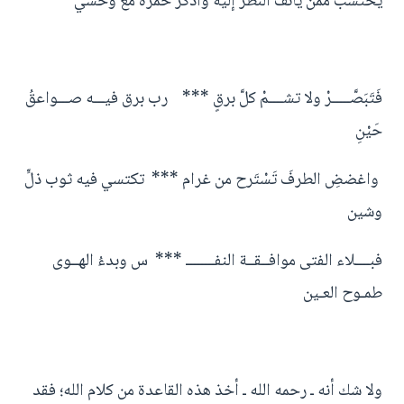
يحتسب ممن يأنف النظر إليه واذكر حمزة مع وحشي "
فَتَبَصَّـــــرْ ولا تشــــمْ كلَّ برقٍ *** رب برق فيـــه صـــواعقُ
حَيْنِ
واغضضِ الطرفَ تَسْتَرح من غرام *** تكتسي فيه ثوب ذلٍّ
وشين
فبــــلاء الفتى موافــقــة النفــــــــ *** س وبدءُ الهــوى
طمـوح العـين
ولا شك أنه ـ رحمه الله ـ أخذ هذه القاعدة من كلام الله؛ فقد