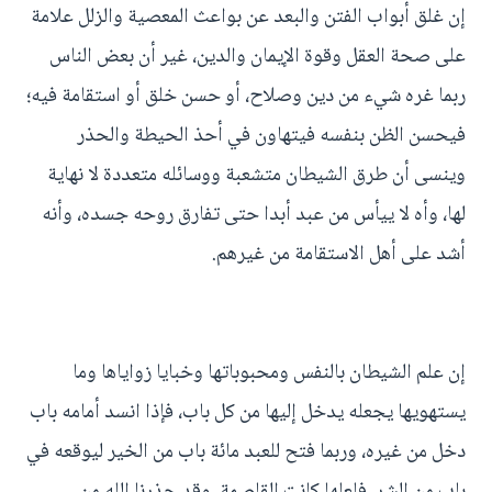
إن غلق أبواب الفتن والبعد عن بواعث المعصية والزلل علامة
على صحة العقل وقوة الإيمان والدين، غير أن بعض الناس
ربما غره شيء من دين وصلاح، أو حسن خلق أو استقامة فيه؛
فيحسن الظن بنفسه فيتهاون في أحذ الحيطة والحذر
وينسى أن طرق الشيطان متشعبة ووسائله متعددة لا نهاية
لها، وأه لا ييأس من عبد أبدا حتى تفارق روحه جسده، وأنه
أشد على أهل الاستقامة من غيرهم.
إن علم الشيطان بالنفس ومحبوباتها وخبايا زواياها وما
يستهويها يجعله يدخل إليها من كل باب، فإذا انسد أمامه باب
دخل من غيره، وربما فتح للعبد مائة باب من الخير ليوقعه في
باب من الشر، فلعلها كانت القاصمة، وقد حذرنا الله من