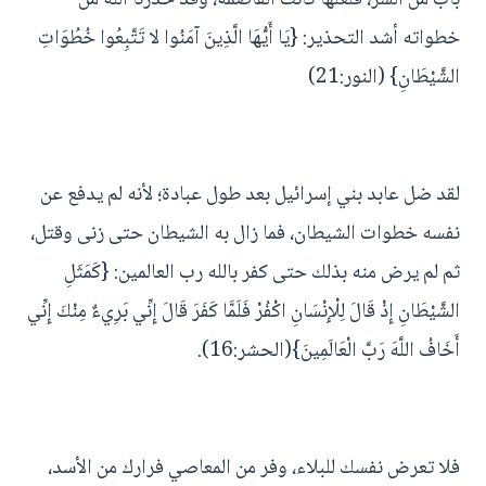
خطواته أشد التحذير: {يَا أَيُّهَا الَّذِينَ آمَنُوا لا تَتَّبِعُوا خُطُوَاتِ
الشَّيْطَانِ} (النور:21)
لقد ضل عابد بني إسرائيل بعد طول عبادة؛ لأنه لم يدفع عن
نفسه خطوات الشيطان، فما زال به الشيطان حتى زنى وقتل،
ثم لم يرض منه بذلك حتى كفر بالله رب العالمين: {كَمَثَلِ
الشَّيْطَانِ إِذْ قَالَ لِلْإِنْسَانِ اكْفُرْ فَلَمَّا كَفَرَ قَالَ إِنِّي بَرِيءٌ مِنْكَ إِنِّي
أَخَافُ اللَّهَ رَبَّ الْعَالَمِينَ}(الحشر:16).
فلا تعرض نفسك للبلاء، وفر من المعاصي فرارك من الأسد،