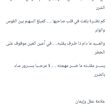
الشرر
كم نظــرة بلغت في قلب صاحبها .. .. كمبلغ السهـم بين القوس
والوتر
والعــبد ما دام ذا طـرف يقلبه.. .. في أعين العين موقوف على
الخطر
يســـر مقلــته ما ضـــر مهجته .. .. لا مرحــبا بســرور عـاد
بالضرر
علامة عقل وإيمان