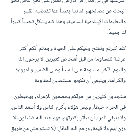
أشرعتها في كل مكان من الأرض, تعمل على دفع الناس نحو
البحث عن مصالحهم المادية بعيداً عما تقتضيه القيم
والتعليمات الإسلامية السامية, وهذا كله يشكل تحدياً كبيراً
لنا جميعاً.
كلما كبرتم وتفتح وعيكم على الحياة وجدتم أنكم أكثر
عرضة للمساومة من قبل أشخاص كثيرين, لا يرجون الله
واليوم الآخر: مساومة على المبدأ وعلى الضمير والمروءة
والكرامة, وينبغي أن تكونوا مستعدين للمقاومة.
ستجدون كثيرين من حولكم يخضعون للإغراء, ويخبطون
في الحرام خبطاً, وليس هؤلاء بأكرم الناس ولا أسعد الناس,
ولا ينبغي للمرء أن يتأثر بكثرتهم، فهم عند الله ضئيلون, لا
وزن لهم ولا قيمة, ورحم الله القائل: (لا تستوحش من طريق