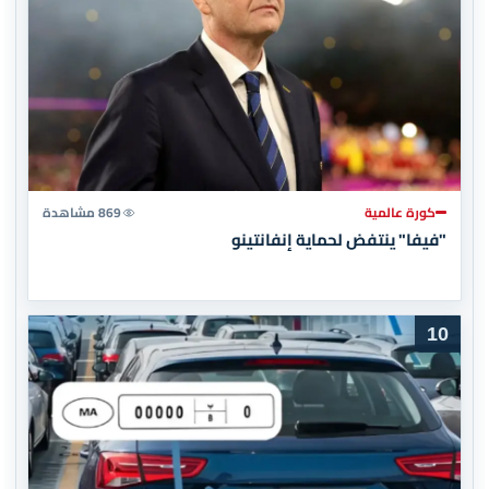
كورة عالمية
869 مشاهدة
"فيفا" ينتفض لحماية إنفانتينو
10