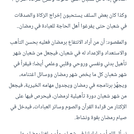
وكذا كان بعض السلف يستحبون إخراج الزكاة والصدقات
في شعبان حتى يفرغوا أهل الحاجة للعبادة في رمضان..
والمقصود: أن من أراد الانتفاع برمضان فعليه بحسن التأهب
والاستعداد والإعداد له في شعبان، فيجعل من شعبان شهر
تأهيل بدني ونفسي وروحي وقلبي وعلمي أيضا؛ فيقرأ في
شهر شعبان كل ما يخص شهر رمضان ووسائل اغتنامه،
ويجهِّز برنامجه في رمضان ويجدول مهامه الخيرية، فيجعل
من شهر شعبان دورة تأهيلية لرمضان، فيحرص فيها على
الإكثار من قراءة القرآن والصوم وسائر العبادات، فيدخل في
صيام رمضان بقوة ونشاط.
نسأل الله أن يبارك لنا في شعبان، وأن يبلغنا رمضان على