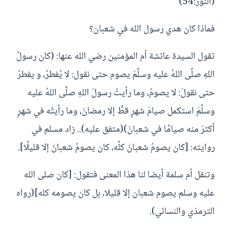
(النور:54)
فماذا كان هدي رسول الله في شعبان؟
تقول السيدة عائشة أم المؤمنين رضي الله عنها: (كان رسولُ
اللهِ صلَّى اللهُ عليه وسلَّمَ يصوم حتى نقول: لا يُفطرُ، و يفطرُ
حتى نقولَ: لا يصومُ، وما رأيتُ رسولَ اللهِ صلَّى اللهُ عليه
وسلَّمَ استكمل صيامَ شهرٍ قطُّ إلا رمضانَ، وما رأيتُه في شهرٍ
أكثرَ منه صيامًا في شعبانَ)(متفق عليه).. زاد مسلم في
روايته: [كان يصومُ شعبانَ كلَّه، كان يصومُ شعبانَ إلا قليلًا].
وتنقل أم سلمة أيضا لنا هذا المعنى فتقول: [كان صلى الله
عليه وسلم يصوم شعبان إلا قليلا، بل كان يصومه كله](رواه
الترمذي والنسائي).