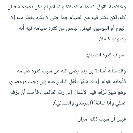
وخلاصة القول أنه عليه الصلاة والسلام لم يكن يصوم شعبان
كله، لكن يكثر فيه من الصيام جدا حتى لا يكاد يفطر منه إلا
اليوم أو اليومين، فيظن البعض من كثرة صيامه فيه أنه
يصومه كاملا.
أسباب كثرة الصيام:
وقد سأله أسامة بن زيد رضي الله عن سبب كثرة صيامه
فأجابه بقوله: [ذلك شهْرٌ يغْفُل الناس عنْه بيْن رجب ورمضان،
وهو شهْرٌ تُرْفَع فيه الأعْمال إلى ربِّ العالمين، فأحبّ أنْ يرْفعَ
عملي وأنا صائمٌ](الترمذي والنسائي).
فبين أن سبب ذلك أمران: