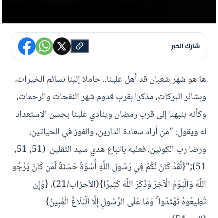
شارك الخبر
ها هو شهر شعبان قد أهل علينا.. حاملا إلينا نسائم الخيرات،
وبشائر البركات، مذكرا بقرب قدوم شهر النفحات والرحمات،
وكأنه ينبهنا إلى قرب رمضان وينادي علينا بحسن الاستعداد
له ويقول: "من أراد سعادة الدارين، والفوز في الحياتين،
ورضا رب الكونين، فعليه باتباع هدي سيد الثقلين (51, 51,
51);"{لَّقَدْ كَانَ لَكُمْ فِي رَسُولِ اللَّهِ أُسْوَةٌ حَسَنَةٌ لِّمَن كَانَ يَرْجُو
اللَّهَ وَالْيَوْمَ الْآخِرَ وَذَكَرَ اللَّهَ كَثِيرًا}(الأحزاب/21)، {وَإِن
تُطِيعُوهُ تَهْتَدُوا ۚ وَمَا عَلَى الرَّسُولِ إِلَّا الْبَلَاغُ الْمُبِينُ}