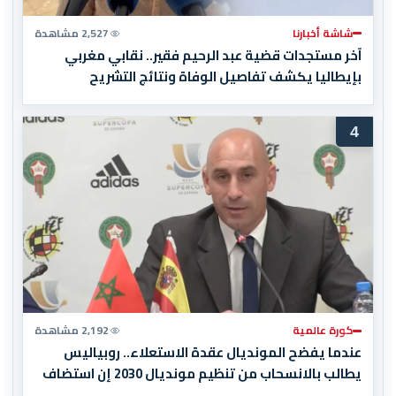
شاشة أخبارنا
2,527 مشاهدة
آخر مستجدات قضية عبد الرحيم فقير.. نقابي مغربي
بإيطاليا يكشف تفاصيل الوفاة ونتائج التشريح
4
كورة عالمية
2,192 مشاهدة
عندما يفضح المونديال عقدة الاستعلاء.. روبياليس
يطالب بالانسحاب من تنظيم مونديال 2030 إن استضاف
المغرب المباراة النهائية!