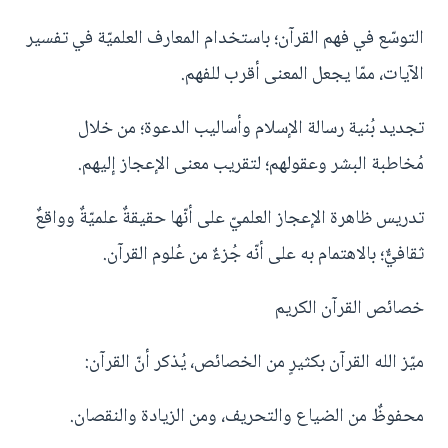
التوسّع في فهم القرآن؛ باستخدام المعارف العلميّة في تفسير
الآيات، ممّا يجعل المعنى أقرب للفهم.
تجديد بُنية رسالة الإسلام وأساليب الدعوة؛ من خلال
مُخاطبة البشر وعقولهم؛ لتقريب معنى الإعجاز إليهم.
تدريس ظاهرة الإعجاز العلميّ على أنّها حقيقةٌ علميّةٌ وواقعٌ
ثقافيٌّ؛ بالاهتمام به على أنّه جُزءٌ من عُلوم القرآن.
خصائص القرآن الكريم
ميّز الله القرآن بكثيرٍ من الخصائص، يُذكر أنّ القرآن:
محفوظٌ من الضياع والتحريف، ومن الزيادة والنقصان.