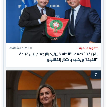
كورة عالمية
1,215 مشاهدة
إفريقيا تدعمه.. "الكاف" يؤيد بالإجماع بيان قيادة
"الفيفا" ويشيد باعتذار إنفانتينو
7