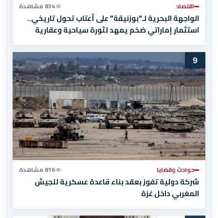
اقتصاد
834 مشاهدة
الواجهة البحرية لـ"بوزنيقة" على أعتاب تحول تاريخي..
استثمار إماراتي ضخم يمهد لثورة سياحية وعقارية
9
حوادث وقضايا
816 مشاهدة
شركة دولية تفوز بعقد بناء قاعدة عسكرية للجيش
المغربي داخل غزة