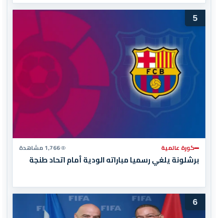
5
كورة عالمية
1,766 مشاهدة
برشلونة يلغي رسميا مباراته الودية أمام اتحاد طنجة
6