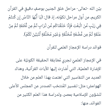
بيّن الله -تعالى- مراحل خلق الجنين بوصفٍ دقيقٍ في القرآن
الكريم، من أول مراحل تكوّنه، إذ قال: (يَا أَيُّهَا النَّاسُ إِن كُنتُمْ
فِي رَيْبٍ مِّنَ الْبَعْثِ فَإِنَّا خَلَقْنَاكُم مِّن تُرَابٍ ثُمَّ مِن نُّطْفَةٍ ثُمَّ مِنْ
عَلَقَةٍ ثُمَّ مِن مُّضْغَةٍ مُّخَلَّقَةٍ وَغَيْرِ مُخَلَّقَةٍ لِّنُبَيِّنَ لَكُمْ).
فوائد دراسة الإعجاز العلمي للقرآن
في الإعجاز العلميّ تجري مُطابقة الحقيقة الكونيّة على
الإشارة العلميّة، التي أشارت إليها الآيات القرآنية، وهناك
العديد من التفاسير التي اهتمت بهذا العلم من خلال
الهوامش؛ مثل: تفسير المُنتخب الصددر عن المجلس الأعلى
للشؤون الإسلامية بمصر، ولدراسة هذا العلم الكثير من
الفوائد، منها: