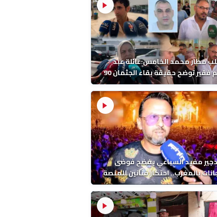
ب مطار محمد الخامس:عائلة عبد
الرحيم فقير توضح حقيقة بقاء الجثمان 90
 قبل إعادته إلى المغرب
دجير مفيد السباعي يفضح فوضى
نات بالمغرب.. احتكار فنانين للمنصة
ء اخرين