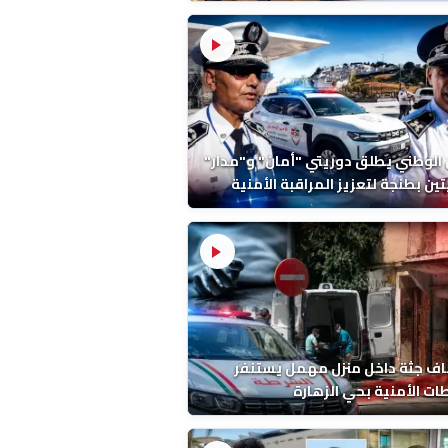
ة ونتائج التشريح
 الوطني يطلق دوريتي "أمان" و"مدار"
تين بطنجة لتعزيز المراقبة الأمنية
ف جثة داخل منزل مهمل يستنفر
ات الأمنية بحي الزهارة