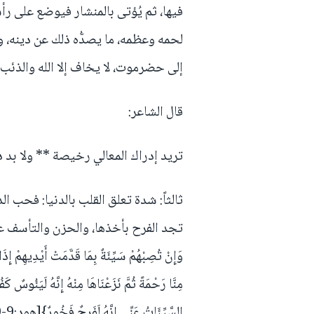
فيها، ثم يُؤتى بالمنشار فيوضع على 
لحمه وعظمه، ما يصدُّه ذلك عن دينه، وا
إلى حضرموت، لا يخاف إلا الله والذئب 
قال الشاعر:
تريد إدراك المعالي رخيصة ** ولا بد د
ثالثاً: شدة تعلق القلب بالدنيا: فحب 
تجد الفرح بأخذها، والحزن والتأسف على فواتها،
مِنَّا رَحْمَةً ثُمَّ نَزَعْنَاهَا مِنْهُ إِنَّهُ لَيَئُوسٌ كَ
السَّيِّئَاتُ عَنِّي إِنَّهُ لَفَرِحٌ فَخُورٌ}[هود:9-10].