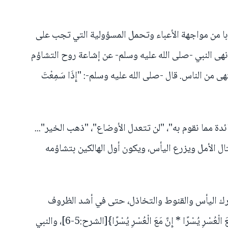
ربا من مواجهة الأعباء وتحمل المسؤولية التي تجب على
 نهى النبي -صلى الله عليه وسلم- عن إشاعة روح التشاؤم
ى من الناس. قال -صلى الله عليه وسلم-: "إِذَا سَمِعْتَ
ئدة مما نقوم به"، "لن تتعدل الأوضاع"، "ذهب الخير"...
ال الأمل ويزرع اليأس، ويكون أول الهالكين بتشاؤمه
 وترك اليأس والقنوط والتخاذل، حتى في أشد الظروف
قتامة وصعوبة، فالقرآن يخبرنا {فَإِنَّ مَعَ الْعُسْرِ يُسْرًا * إِنَّ مَعَ الْعُسْرِ يُسْرًا}[الشرح:5-6]، والنبي