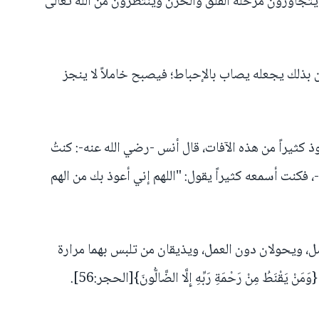
ذا يتجاوزون مرحلة القلق والحزن وينتظرون من الله تعالى
 بذلك يجعله يصاب بالإحباط؛ فيصبح خاملاً لا ينجز
ذ كثيراً من هذه الآفات، قال أنس -رضي الله عنه-: كنتُ
-، فكنت أسمعه كثيراً يقول: "اللهم إني أعوذ بك من الهم
ل، ويحولان دون العمل، ويذيقان من تلبس بهما مرارة
ْنَطُ مِنْ رَحْمَةِ رَبِّهِ إِلَّا الضَّالُّونَ}[الحجر:56].