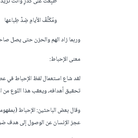
طُبِعَت على كَدَرٍ وأنت تريدها *
ومُكَلِّفُ الأيامِ ضِدَّ طِباعها **
وربما زاد الهم والحزن حتى يصل صاحبه
معنى الإحباط:
لقد شاع استعمال لفظ الإحباط في عصر
تحقيق أهدافه، ويعقب هذا النّوع من الإح
وقال بعض الباحثين: الإحباط (بمفهومه
عجز الإنسان عن الوصول إلى هدف ضرور