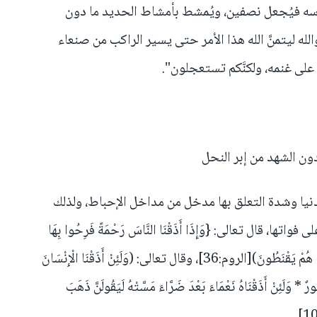
رأسه فيُجعل نصفين، ويُمشط بأمشاط الحديد ما دون
لله ليتمنَّ الله هذا الأمر حتى يسير الراكب من صنعاء
على غنمه، ولكنَّكم تستعجلون".
ون الشهد من إبر النحل
الدنيا وشدة التعلق بها مدخل من مداخل الإحباط، ولذلك
 قال تعالى: {وَإِذَا أَذَقْنَا النَّاسَ رَحْمَةً فَرِحُوا بِهَا
وَإِنْ تُصِبْهُمْ سَيِّئَةٌ بِمَا قَدَّمَتْ أَيْدِيهِمْ إِذَا هُمْ يَقْنَطُونَ)[الروم:36]، وقال تعالى: (وَلَئِنْ أَذَقْنَا الْإِنْسَانَ
فُورٌ * وَلَئِنْ أَذَقْنَاهُ نَعْمَاءَ بَعْدَ ضَرَّاءَ مَسَّتْهُ لَيَقُولَنَّ ذَهَبَ