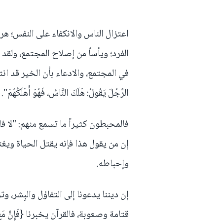
اعتزال الناس والانكفاء على النفس؛ ه
الفرد؛ ويأساً من إصلاح المجتمع، ولقد
في المجتمع، والادعاء بأن الخير قد انته
الرَّجُلَ يَقُولُ: هَلَكَ النَّاسُ، فَهُوَ أَهْلَكُهُمْ".
فالمحبطون كثيراً ما تسمع منهم: "لا فا
إن من يقول هذا فإنه يقتل الحياة ويغت
وإحباطه.
إن ديننا يدعونا إلى التفاؤل والبِشر،