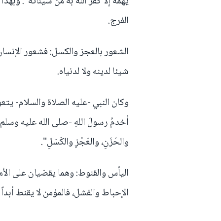
يهمه إلا كفر الله به من سيئاته". وبه
الفرج.
الشعور بالعجز والكسل: فشعور الإنسان
شيئا لدينه ولا لدنياه.
وكان النبي -عليه الصلاة والسلام- يتعو
أخدمُ رسولَ اللهِ -صلى الله عليه وسلم
والحَزَنِ، والعَجْزِ والكَسَلِ".
اليأس والقنوط: وهما يقضيان على الأم
الإحباط والفشل، فالمؤمن لا يقنط أبداً {وَمَنْ يَق