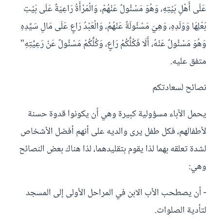
عَلَى أَهْلِ بَيْتِهِ، وَهُوَ مَسْئُولٌ عَنْهُمْ، وَالْمَرْأَةُ رَاعِيَةٌ عَلَى بَيْتِ
بَعْلِهَا وَوَلَدِهِ، وَهِيَ مَسْئُولَةٌ عَنْهُمْ، وَالْعَبْدُ رَاعٍ عَلَى مَالِ سَيِّدِهِ
وَهُوَ مَسْئُولٌ عَنْهُ، أَلَا فَكُلُّكُمْ رَاعٍ، وَكُلُّكُمْ مَسْئُولٌ عَنْ رَعِيَّتِهِ"
متفق عليه.
نصائح لسعادتكم
يحمل الآباء مسؤولية كبيرة وهي أن يكونوا قدوة حسنة
لأطفالهم، فكل طفل يرى والديه على أنهم أفضل الأشخاص
لشدة تعلقه بهما لذا يقوم بتقليدهما، لذا هناك بعض النصائح
وهي:
- أن يصطحب الأب الابن في المراحل الأولى إلى المسجد
لتأدية الصلوات.