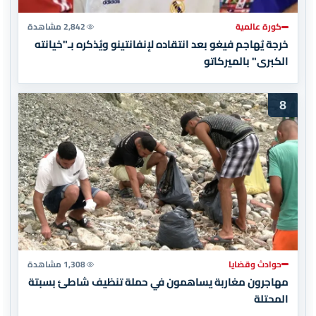
كورة عالمية
2,842 مشاهدة
خرجة يُهاجم فيغو بعد انتقاده لإنفانتينو ويُذكره بـ"خيانته
الكبرى" بالميركاتو
8
حوادث وقضايا
1,308 مشاهدة
مهاجرون مغاربة يساهمون في حملة تنظيف شاطئ بسبتة
المحتلة