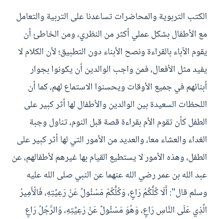
الكتب التربوية والمحاضرات تساعدنا على التربية والتعامل
مع الأطفال بشكل عملي أكثر من النظري، ومن الخاطئ أن
يقوم الآباء بالقراءة ونصح الأبناء دون التطبيق؛ لأن الكلام لا
يفيد مثل الأفعال، فمن واجب الوالدين أن يكونوا بجوار
أبنائهم في جميع الأوقات ويحسنوا الاستماع لهم، كما أن
اللحظات السعيدة بين الوالدين والأطفال لها أثر كبير على
الطفل كأن تقوم الأم بقراءة قصة قبل النوم، تناول وجبة
الغداء والعشاء معا، والعديد من الأمور التي لها أثر كبير على
الطفل، وهذه الأمور لا يستطيع القيام بها غيرهم لأطفالهم، عن
عبد الله بن عمر رضي الله عنهما عن النبي صلى الله عليه
وسلم قال": أَلَا كُلُّكُمْ رَاعٍ، وَكُلُّكُمْ مَسْئُولٌ عَنْ رَعِيَّتِهِ، فَالْأَمِيرُ
الَّذِي عَلَى النَّاسِ رَاعٍ، وَهُوَ مَسْئُولٌ عَنْ رَعِيَّتِهِ، وَالرَّجُلُ رَاعٍ