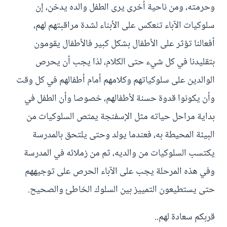
وحرمته، ومن ناحية أخرى يرى الطفل والده يدخن، إن
سلوكيات الآباء تنعكس على الأبناء لشدة مراقبتهم لهم،
أفعالنا تؤثر على الأطفال بشكل كبير فالأطفال يقومون
بتقليدنا في كل شيء حتى الكلام، لذا يجب أن يحرص
الوالدين على سلوكياتهم وكلامهم أمام أطفالهم في كل وقت
وأن يكونوا قدوة حسنة لأطفالهم، خصوصا وأن الطفل في
بداية مراحل حياته مثل الإسفنجة يمتص السلوكيات من
البيئة المحيطة به، فعندما يولد وحتى يلتحق بالمدرسة
يكتسب السلوكيات من والديه، ثم من زملائه في المدرسة
وفي هذه المرحلة يجب على الآباء الحرص على توجيههم
حتى يستطيعون التمييز بين السلوك الخاطئ والصحيح.
قربكم سعادة لهم..