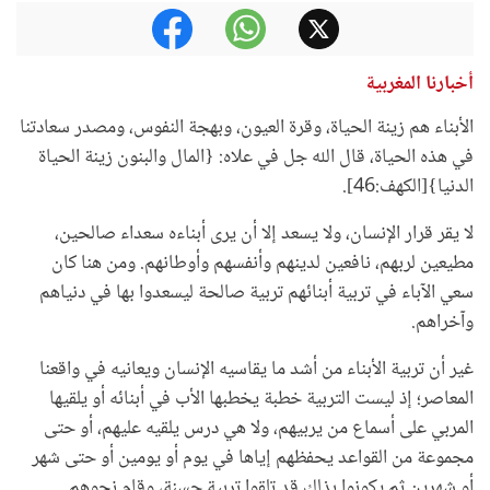
أخبارنا المغربية
الأبناء هم زينة الحياة، وقرة العيون، وبهجة النفوس، ومصدر سعادتنا
في هذه الحياة، قال الله جل في علاه: {المال والبنون زينة الحياة
الدنيا}[الكهف:46].
لا يقر قرار الإنسان، ولا يسعد إلا أن يرى أبناءه سعداء صالحين،
مطيعين لربهم، نافعين لدينهم وأنفسهم وأوطانهم. ومن هنا كان
سعي الآباء في تربية أبنائهم تربية صالحة ليسعدوا بها في دنياهم
وآخراهم.
غير أن تربية الأبناء من أشد ما يقاسيه الإنسان ويعانيه في واقعنا
المعاصر؛ إذ ليست التربية خطبة يخطبها الأب في أبنائه أو يلقيها
المربي على أسماع من يربيهم، ولا هي درس يلقيه عليهم، أو حتى
مجموعة من القواعد يحفظهم إياها في يوم أو يومين أو حتى شهر
أو شهرين ثم يكونوا بذلك قد تلقوا تربية حسنة، وقام نحوهم