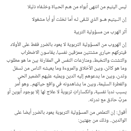
ليس اليتيم من انتهى أبواه من
هـم الحـياة وخلـفاه ذليلا
إن الــيتيم هــو الذي تلـقى لـه
أما تخلت أو أبا مشغولا
أثر الهرب من مسؤولية التربية
إن الهروب من المسؤولية التربوية لا يعود بالضرر فقط على الأولاد
فيتركهم حيارى مشتتين ممزقين نفسيا، يقاسون الاضطراب
والتشتت والتخبط، ومنازعات النفس في المقارنة بين ما هو مطلوب
وما هو كائن، وبين الأخلاق والمروءة وما يعيشه الناس من تسفل
وتدن، وبين ما يدعوهم إليه الدين ويمليه عليهم الضمير الحي
والفطرة السليمة، وبين ما يشاهدونه في واقع حياتهم.. وهو أمر
يسبب ندبا نفسية، وانكساراتٍ تربويةً لا علاج لها إلا بوجود أبوين أو
مربٍّ حاذق مع ندرته.
أقول: إن التملص من المسؤولية التربوية يعود بالضرر أيضا على
الوالدين.. وذلك من جهتين: