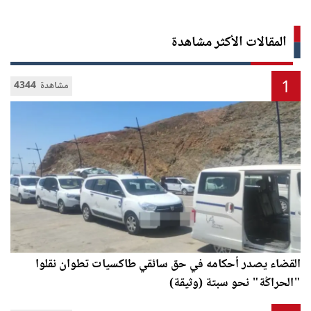
المقالات الأكثر مشاهدة
1
4344 مشاهدة
القضاء يصدر أحكامه في حق سائقي طاكسيات تطوان نقلوا
"الحراݣة" نحو سبتة (وثيقة)