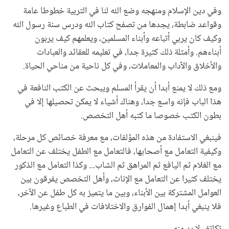
وفي دين الإسلام ومنهجه وضع الله لنا في التربية خطوطا عامة
وقواعد ضابطة، يجدها من تصفح كتاب الله ودرس سنة رسول الله
وكيف كان يربي أتباعه وأبناء المسلمين، ويعلمهم كيف يربون
أبناءهم. وأمثلة ذلك كثيرة جدا، في تعليمه للعقائد والعبادات
والأخلاق والآداب والمعاملات، وفي كل ناحية من مناحي الحياة.
ومع ذلك لا يمنع أبدا أن يقرأ المسلم ويبحث عن الكتب النافعة في
هذا الباب فإنه واسع جدا، وهناك أشياء لا يمكن تحصيلها إلا في
بطون الكتب خصوصا ما كتبه أهل التخصص.
فينبغي الاستفادة من هذه المؤلفات، مع معرفة خصائص كل مرحلة،
وكيفية التعامل مع أصحابها، فالتعامل مع الطفل يختلف عن التعامل
مع الغلام ثم اليافع ثم المراهق ثم الشاب... وكذا التعامل مع الذكور
يختلف كثيرا عن التعامل مع الإناث، وأهل التخصص يفرقون بين
العوامل المشتركة بين الأبناء، وبين ما يتميز به كل طفل عن الآخر،
فلا ينبغي أبدا إهمال الفوارق والاختلافات في الطباع وغيرها.