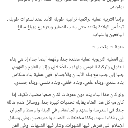
بواجبه..
وإنما التربية عملية تراكمية تراتبية طويلة الأمد تمتد لسنوات طويلة،
تبدأ من الولادة وتمتد حتى يشب الصغير ويترعرع ويبلغ مبالغ
اليافعين والشباب.
معوقات وتحديات
إن العملية التربوية عملية معقدة جدا، ومُهمة أيضا جدا؛ إذ هي بناء
للعقول، وتزكية للنفوس، وتهذيب للأخلاق، وإثراء للعلوم والفهوم،
جنبا إلى جنب مع بناء الأبدان والأجسام، فهي عملية بناء متكامل
بناء عقدي، وبناء علمي، وبناء خلقي، وبناء نفسي، وبناء جسدي.
ولو كان هذا البناء يتم دون معوقات لكان صعبا مضنيا، فكيف إذا
كان مع كل هذا العناء يقابله تحديات كبيرة جدا، ووسائل هدم هائلة
جدا: في المدرسة والمعهد والجامعة، وفي البيئة والوسط والجوار،
في رفقاء السوء، وكذا مخططات الأعداء والمتربصين، وفي وسائل
الإعلام التي تعرض فيها الشهوات، وتثار فيها الشبهات، وفي الفن