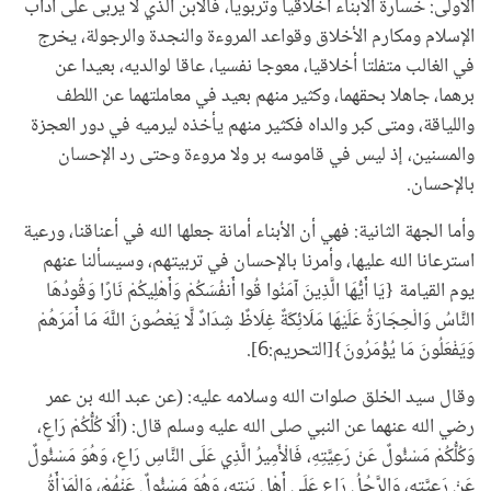
الأولى: خسارة الأبناء أخلاقيا وتربويا، فالابن الذي لا يربى على آداب
الإسلام ومكارم الأخلاق وقواعد المروءة والنجدة والرجولة، يخرج
في الغالب متفلتا أخلاقيا، معوجا نفسيا، عاقا لوالديه، بعيدا عن
برهما، جاهلا بحقهما، وكثير منهم بعيد في معاملتهما عن اللطف
واللياقة، ومتى كبر والداه فكثير منهم يأخذه ليرميه في دور العجزة
والمسنين، إذ ليس في قاموسه بر ولا مروءة وحتى رد الإحسان
بالإحسان.
وأما الجهة الثانية: فهي أن الأبناء أمانة جعلها الله في أعناقنا، ورعية
استرعانا الله عليها، وأمرنا بالإحسان في تربيتهم، وسيسألنا عنهم
يوم القيامة {يَا أَيُّهَا الَّذِينَ آمَنُوا قُوا أَنفُسَكُمْ وَأَهْلِيكُمْ نَارًا وَقُودُهَا
النَّاسُ وَالْحِجَارَةُ عَلَيْهَا مَلَائِكَةٌ غِلَاظٌ شِدَادٌ لَّا يَعْصُونَ اللَّهَ مَا أَمَرَهُمْ
وَيَفْعَلُونَ مَا يُؤْمَرُونَ}[التحريم:6].
وقال سيد الخلق صلوات الله وسلامه عليه: (عن عبد الله بن عمر
رضي الله عنهما عن النبي صلى الله عليه وسلم قال: (أَلَا كُلُّكُمْ رَاعٍ،
وَكُلُّكُمْ مَسْئُولٌ عَنْ رَعِيَّتِهِ، فَالْأَمِيرُ الَّذِي عَلَى النَّاسِ رَاعٍ، وَهُوَ مَسْئُولٌ
عَنْ رَعِيَّتِهِ، وَالرَّجُلُ رَاعٍ عَلَى أَهْلِ بَيْتِهِ، وَهُوَ مَسْئُولٌ عَنْهُمْ، وَالْمَرْأَةُ