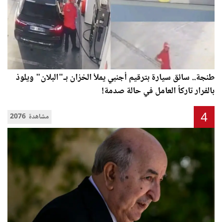
طنجة.. سائق سيارة بترقيم أجنبي يملأ الخزان بـ"البلان" ويلوذ
بالفرار تاركاً العامل في حالة صدمة!
4
2076 مشاهدة