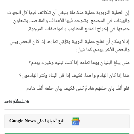
تكاتف لا بد منه
إن العملية التربوية عملية متكاملة ينبغي أن تتكاتف فيها كل الجهات
والهيئات في المجتمع، وتتوحد فيها الأهداف والمقاصد، وتتعاون
جميعها في إخراج المنتج المطلوب بالمواصفات المرجوة.
إذ لا يمكن أن تفلح عملية التربية وتؤتي ثمارها إذا كان البعض يبني
والبعض الآخر يهدم، كما قيل:
متى يبلغ البنيان يوما تمامه
إذا كنت تبنيه وغيرك يهدم؟
هذا إذا كان الهادم واحدا، فكيف إذا قل البناة وكثر الهادمون؟
فلو ألفُ بانٍ خلفَهم هادمٌ كفى
فكيف ببانٍ خلفه ألفُ هادم
عن اسلام.ويب
Google News تابع أخبارنا على