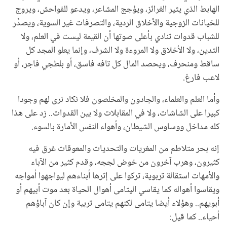
الهابط الذي يثير الغرائز، ويؤجج المشاعر، ويدعو للفواحش، ويروج
للخيانات الزوجية والأخلاق الردية، والتصرفات غير السوية، ويصدِّر
للشباب قدوات تنادي بأعلى صوتها أن القيمة ليست في العلم، ولا
التدين، ولا الأخلاق ولا المروءة ولا الشرف، وإنما يعلو المجد كل
ساقط ومنحرف، ويحصد المال كل تافه فاسق، أو بلطجي فاجر، أو
لاعب فارغ.
وأما العلم والعلماء، والجادون والمخلصون فلا نكاد نرى لهم وجودا
كبيرا على الشاشات، ولا في المقابلات ولا بين القدوات.. زد على هذا
كله مداخل ووساوس الشيطان، وأهواء النفس الأمارة بالسوء.
إنه بحر متلاطم من المغريات والتحديات والمعوقات غرق فيه
كثيرون، وهرب آخرون من خوض لججه، وقدم كثير من الآباء
والأمهات استقالة تربوية، تركوا على إثرها أبناءهم ليواجهوا أمواجه
ويقاسوا أهواله كما يقاسي اليتامى أهوال الحياة بعد موت أبيهم أو
أبويهم.. وهؤلاء أيضا يتامى لكنهم يتامى تربية وإن كان آباؤهم
أحياء.. كما قيل: