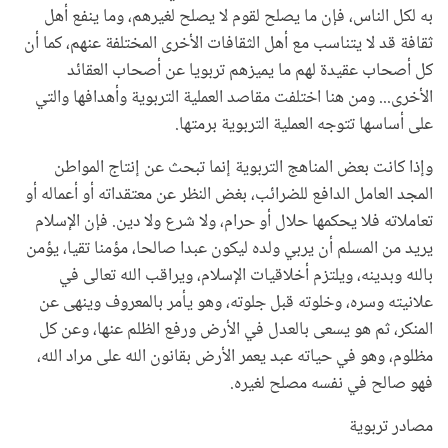
به لكل الناس، فإن ما يصلح لقوم لا يصلح لغيرهم، وما ينفع أهل
ثقافة قد لا يتناسب مع أهل الثقافات الأخرى المختلفة عنهم، كما أن
كل أصحاب عقيدة لهم ما يميزهم تربويا عن أصحاب العقائد
الأخرى... ومن هنا اختلفت مقاصد العملية التربوية وأهدافها والتي
على أساسها تتوجه العملية التربوية برمتها.
وإذا كانت بعض المناهج التربوية إنما تبحث عن إنتاج المواطن
المجد العامل الدافع للضرائب، بغض النظر عن معتقداته أو أعماله أو
تعاملاته فلا يحكمها حلال أو حرام، ولا شرع ولا دين. فإن الإسلام
يريد من المسلم أن يربي ولده ليكون عبدا صالحا، مؤمنا تقيا، يؤمن
بالله وبدينه، ويلتزم أخلاقيات الإسلام، ويراقب الله تعالى في
علانيته وسره، وخلوته قبل جلوته، وهو يأمر بالمعروف وينهى عن
المنكر، ثم هو يسعى بالعدل في الأرض ورفع الظلم عنها، وعن كل
مظلوم، وهو في حياته عبد يعمر الأرض بقانون الله على مراد الله،
فهو صالح في نفسه مصلح لغيره.
مصادر تربوية