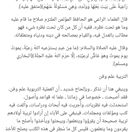
رَاعِيَةٌ عَلَى بَيْتِ بَعْلِهَا وَوَلَدِهِ، وَهِيَ مَسْئُولَةٌ عَنْهُمْ)[متفق عليه].
قال العلماء: الراعي هو الحافظ المؤتمن الملتزم صلاح ما قام عليه
وما هو تحت نظره، ففيه أن كل من كان تحت نظره شيء فهو
مطالب بالعدل فيه، والقيام بمصالحه في دينه ودنياه ومتعلقاته.
وقال عليه الصلاة والسلام: (ما مِنْ عبدٍ يسترْعيه اللهُ رعيَّةً، يموتُ
يومَ يموتُ وهوَ غاشٌّ لرعِيَّتِهِ، إلَّا حرّمَ اللهُ عليْهِ الجنَّةَ)[البخاري
ومسلم].
التربية علم وفن
وينبغي هنا أن نذكر ـ وبإلحاح شديد ـ أن العملية التربوية علم وفن،
فقد أصبحت ـ خصوصا في زماننا ـ علما له قواعد وأصول،
استحدثت فيه نظريات، وأجريت فيه أبحاث ودراسات، وألفت فيه
كتب ومؤلفات ومجلدات، فينبغي على الآباء إن أرادوا تربية أولادهم
تربية صحيحة أن يقرؤوا ويتعلموا، ويبحثوا ويأخذوا بأصلح ما
يقرءون وما يتعلمون، فليس كل ما سُطِر في هذه الكتب يصلح للأخذ