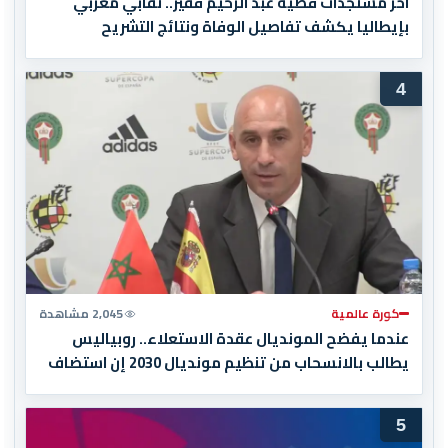
آخر مستجدات قضية عبد الرحيم فقير.. نقابي مغربي
بإيطاليا يكشف تفاصيل الوفاة ونتائج التشريح
4
كورة عالمية
2,045 مشاهدة
عندما يفضح المونديال عقدة الاستعلاء.. روبياليس
يطالب بالانسحاب من تنظيم مونديال 2030 إن استضاف
المغرب المباراة النهائية!
5