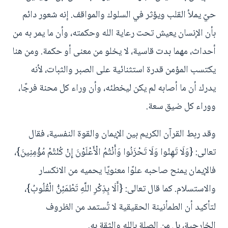
حيّ يملأ القلب ويؤثر في السلوك والمواقف. إنه شعور دائم
بأن الإنسان يعيش تحت رعاية الله وحكمته، وأن ما يمر به من
أحداث، مهما بدت قاسية، لا يخلو من معنى أو حكمة. ومن هنا
يكتسب المؤمن قدرة استثنائية على الصبر والثبات، لأنه
يدرك أن ما أصابه لم يكن ليخطئه، وأن وراء كل محنة فرجًا،
ووراء كل ضيق سعة.
وقد ربط القرآن الكريم بين الإيمان والقوة النفسية، فقال
تعالى: {وَلَا تَهِنُوا وَلَا تَحْزَنُوا وَأَنْتُمُ الْأَعْلَوْنَ إِنْ كُنْتُمْ مُؤْمِنِينَ}،
فالإيمان يمنح صاحبه علوًا معنويًا يحميه من الانكسار
والاستسلام. كما قال تعالى: {أَلَا بِذِكْرِ اللَّهِ تَطْمَئِنُّ الْقُلُوبُ}،
لتأكيد أن الطمأنينة الحقيقية لا تُستمد من الظروف
الخارجية، بل من الصلة بالله والثقة به.