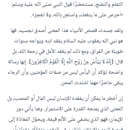
التعلم والنضج، مستحضرًا قول النبي صلى الله عليه وسلم:
«احرص على ما ينفعك، واستعن بالله، ولا تعجز».
ولقد جسدت قصص الأنبياء هذا المعنى أصدق تجسيد. فها
هو نبي الله يعقوب عليه السلام يفقد ابنه ويواجه سنوات
طويلة من الفراق، ومع ذلك لم يفقد الأمل في رحمة الله، بل
قال: {إِنَّهُ لَا يَيْأَسُ مِنْ رَوْحِ اللَّهِ إِلَّا الْقَوْمُ الْكَافِرُونَ}. إنها رسالة
واضحة تؤكد أن اليأس ليس من صفات المؤمنين، وأن الرجاء
يبقى حاضرًا مهما اشتدت المحن.
إن أخطر ما يمكن أن يفقده الإنسان ليس المال أو المنصب، بل
المعنى الذي يمنحه القدرة على الاستمرار. وهنا يأتي دور
الإيمان؛ فهو الذي يضفي على الألم قيمة، ويحوّل المعاناة إلى
فرصة للنمو والارتقاء. لذلك يبقى المؤمن متفائلًا، مؤمنًا بأن