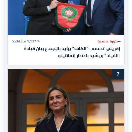
كورة عالمية
1,127 مشاهدة
إفريقيا تدعمه.. "الكاف" يؤيد بالإجماع بيان قيادة
"الفيفا" ويشيد باعتذار إنفانتينو
7