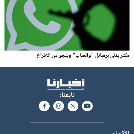
مكترٍ يدلي برسائل "واتساب" وينجو من الإفراغ
تابعنا:
الأقسام