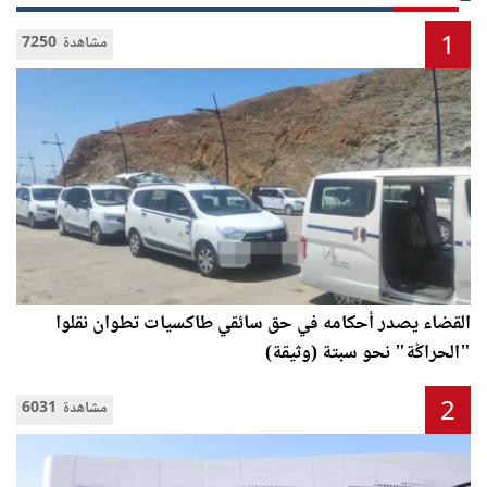
1
7250 مشاهدة
القضاء يصدر أحكامه في حق سائقي طاكسيات تطوان نقلوا
"الحراݣة" نحو سبتة (وثيقة)
2
6031 مشاهدة