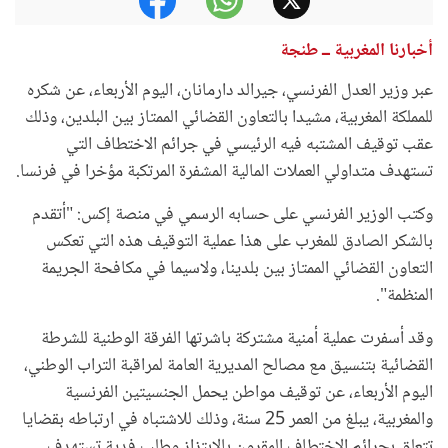
أخبارنا المغربية ــ طنجة
عبر وزير العدل الفرنسي، جيرالد دارمانان، اليوم الأربعاء، عن شكره
للمملكة المغربية، مشيدا بالتعاون القضائي الممتاز بين البلدين، وذلك
عقب توقيف المشتبه فيه الرئيسي في جرائم الاختطاف التي
تستهدف متداولي العملات المالية المشفرة المرتكبة مؤخرا في فرنسا.
وكتب الوزير الفرنسي على حسابه الرسمي في منصة إكس: "أتقدم
بالشكر الصادق للمغرب على هذا عملية التوقيف هذه التي تعكس
التعاون القضائي الممتاز بين بلدينا، ولاسيما في مكافحة الجريمة
المنظمة".
وقد أسفرت عملية أمنية مشتركة باشرتها الفرقة الوطنية للشرطة
القضائية بتنسيق مع مصالح المديرية العامة لمراقبة التراب الوطني،
اليوم الأربعاء، عن توقيف مواطن يحمل الجنسيتين الفرنسية
والمغربية، يبلغ من العمر 25 سنة، وذلك للاشتباه في ارتباطه بقضايا
تتعلق بجرائم الاختطاف المقرون بالابتزاز وطلب فدية تستهدف