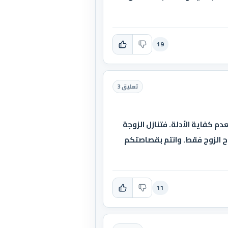
19
تعليق 3
دم كفاية الأدلة. فتنازل الزوجة
راح الزوج فقط. وانتم بقصاصتكم
11