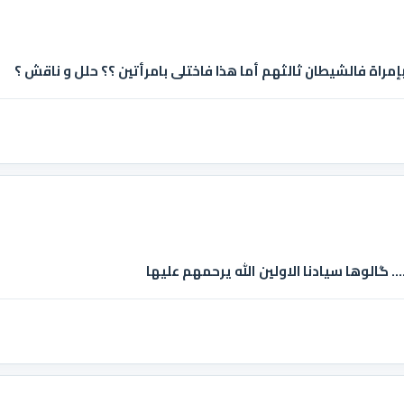
بإمراة فالشيطان ثالثهم أما هذا فاختلى بامرأتين ؟؟ حلل و ناقش ؟
.... گالوها سيادنا الاولين الله يرحمهم عليها