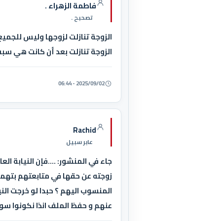
فاطمة الزهراء .
تصحبح .
الزوجة تنازلت لزوجها وليس للجميع ك
الزوجة تنازلت بعد أن كانت هي سبب
2025/09/02 - 06:44
Rachid
عابر سبيل
جاء في المنشور: ....فإن النيابة 
زوجته عن حقها في متابعتهم بتهمة
المنسوب اليهم ؟ حبدا لو خرجت الني
عنهم و حفظ الملف انذا نكونوا سواس