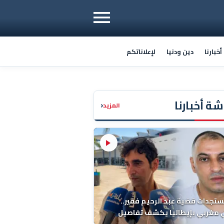
خبارنا
دين ودنيا
لإعلاناتكم
ة أخبارنا
‹
المزيد
ستجدات قضية عبد الرحيم فقير..
 مغربي بإيطاليا يكشف تفاصيل