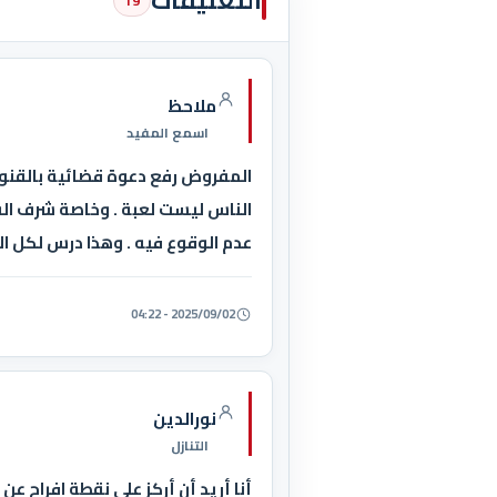
التعليقات
19
ملاحظ
اسمع المفيد
المفروض رفع دعوة قضائية بالقنوا
الناس ليست لعبة . وخاصة شرف الفت
عدم الوقوع فيه . وهذا درس لكل الف
2025/09/02 - 04:22
نورالدين
التنازل
أنا أريد أن أركز على نقطة افراح ع