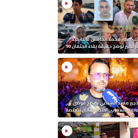
ب مطار محمد الخامس:عائلة عبد
الرحيم فقير توضح حقيقة بقاء الجثمان 90
 قبل إعادته إلى المغرب
دجير مفيد السباعي يفضح فوضى
نات بالمغرب.. احتكار فنانين للمنصة
ء اخرين