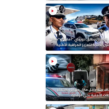
ة ونتائج التشريح
 الوطني يطلق دوريتي "أمان" و"مدار"
تين بطنجة لتعزيز المراقبة الأمنية
ف جثة داخل منزل مهمل يستنفر
ات الأمنية بحي الزهارة