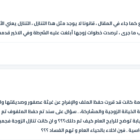
ما جاء في المقال ، قانونا لا يوجد مثل هذا التنازل ، التنازل يعني 
 ما جرى ، ترصدت خطوات زوجها أبلغت عليه الشرطة وفي الاخير قدمت 
العامة كانت قد قررت حفظ الملف والإفراج عن غيثة عصفور وصديقتها و
 الخيانة الزوجية والمشاركة، . سؤال على سند تم حفظ الملفوف تم 
ابة توضح للرايح العام كيف تم دللك؟؟؟ و ان كانت تنازل الزوجة فجميع
ية . فين اخلاء بالحياء العام و تهم الفساد ؟؟؟