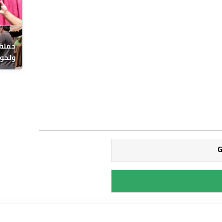
حملة 
ولحوم
بالحي