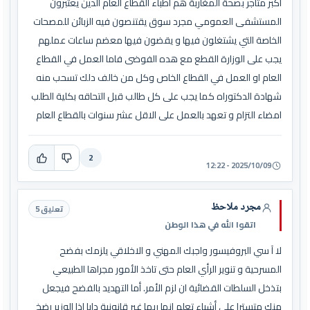
اكبر متاجر بصحة المغاربة هم اطباء القطاع العام الدين يعتبرون
المستشفى العمومي مجرد سوق يقتنصون فيه الزبائن للمصحات
الخاصة التي يشتغلون فيها و يقضون فيها معضم ساعات عملهم
يجب على الوزارة القطع مع هده الفوضى فاما العمل في القطاع
العام او العمل في القطاع الخاص وكل من خالف دلك تسحب منه
شهادة الدكتوراه كما يجب على كل طالب قبل التحاقه بكلية الطلب
امضاء التزام و تعهد بالعمل على الاقل عشر سنوات بالقطاع العام
2
2025/10/09 - 12:22
مجرد ملاحظ
تعليق 5
اتقوا الله في هذا الوطن
لا آ سي البروفيسور واجبك المهني و الاخلاقي يلزمك بفضح
المسرحية و تنوير الرأي العام حتى تاخذ الأمور مجراها الطبيعي
بتذخل السلطات القضائية ان لزم الأمر. أما التهديد بالفضح فيجعل
منك متسترا على أشياء تعلم انها ربما غير قانونية دابا اذا الوزير رضخ