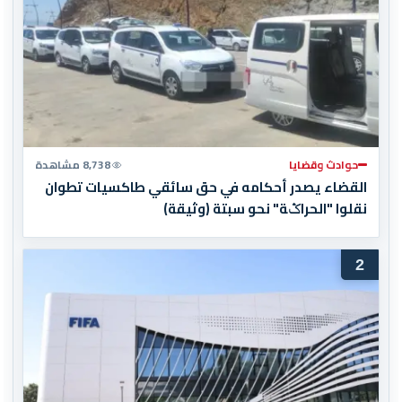
حوادث وقضايا
8,738 مشاهدة
القضاء يصدر أحكامه في حق سائقي طاكسيات تطوان
نقلوا "الحراݣة" نحو سبتة (وثيقة)
2