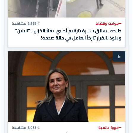
حوادث وقضايا
6,993 مشاهدة
طنجة.. سائق سيارة بترقيم أجنبي يملأ الخزان بـ"البلان"
ويلوذ بالفرار تاركاً العامل في حالة صدمة!
5
كورة عالمية
6,953 مشاهدة