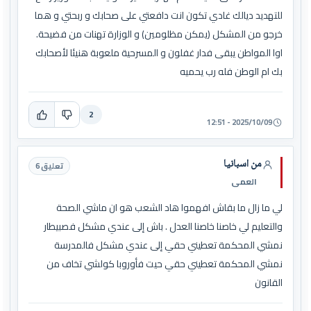
للتهديد ديالك غادي تكون انت دافعتي على صحابك و ربحتي و هما
خرجو من المشكل (يمكن مظلومين) و الوزارة تهنات من فضيحة.
اوا المواطن يبقى فدار غفلون و المسرحية ملعوبة هنيئا لأصحابك
بك ام الوطن فله رب يحميه
2
2025/10/09 - 12:51
من اسبانيا
تعليق 6
العمى
لي ما زال ما بقاش افهموا هاد الشعب هو ان ماشي الصحة
والتعليم لي خاصنا خاصنا العدل . باش إلى عندي مشكل فصبيطار
نمشي المحكمة تعطيني حقي إلى عندي مشكل فالمدرسة
نمشي المحكمة تعطيني حقي حيت فأوروبا كولشي تخاف من
القانون