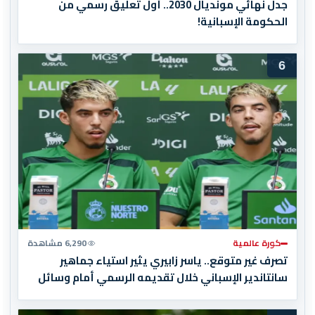
جدل نهائي مونديال 2030.. أول تعليق رسمي من
الحكومة الإسبانية!
6
كورة عالمية
6,290 مشاهدة
تصرف غير متوقع.. ياسر زابيري يثير استياء جماهير
سانتاندير الإسباني خلال تقديمه الرسمي أمام وسائل
الإعلام