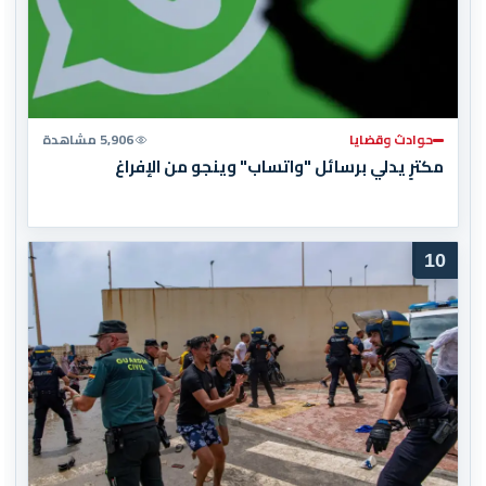
حوادث وقضايا
5,906 مشاهدة
مكترٍ يدلي برسائل "واتساب" وينجو من الإفراغ
10