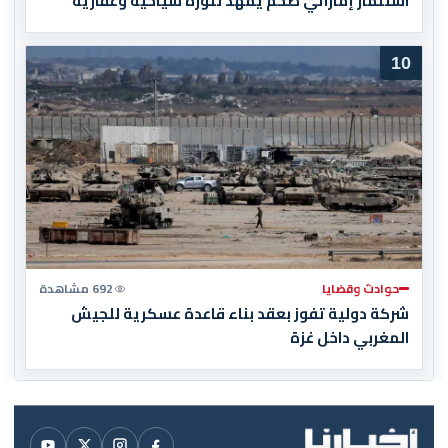
استثمار إماراتي ضخم يمهد لثورة سياحية وعقارية
10
حوادث وقضايا
692 مشاهدة
شركة دولية تفوز بعقد بناء قاعدة عسكرية للجيش
المغربي داخل غزة