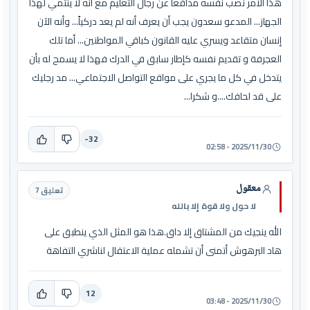
هذا الأمر نصب نفسه مدافعا عن رجال التعليم مع انه لا ينتمي لهذا
الجهاز... المدعو سعدون يجب أن يعرف أنه لم يعد دركياً... وأنه الآن
إنسان متقاعد ويسري عليه القانون كباقي المواطنين... أما تلك
العجرفة و تقديم نفسه كإطار سابق في الدرك فهذا لا يسمح له بأن
يتدخل في كل ما يجري على مواقع التواصل الاجتماعي... مد رجليك
على قد لحافك....و شكرا...
-32
2025/11/30 - 02:58
معقول
تعليق 7
لا حول ولا قوة إلا بالله
الله ينجيك من المشتاق إلا داق.هذا هو المثل الذي ينطبق على
هاد البرهوش أتمنى أن تشمله عملية الاعتقال لناشري التفاهة
12
2025/11/30 - 03:48