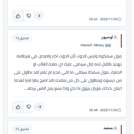
3
2025/11/30 - 05:43
لوسيور
تعليق 12
زوزو يصطاد السمك
مول سمكوة وليس الحوت لأن الحوت اكبر واضخم...في هرطقته
تهديد بالقتل لانه قال سيصلى عليك اي صلاة الغائب او
الجنازة...مول سمكة سيلقى ما لقي مجير ام عامر لقد تطاول على
من درسوه ويتطاول على كل من ينتقده لقد اصبح بطرا اشرا لعدما
اغتنى كذلك موران ينهق اذا جاع واذا شبع رمح الناس برجله....
-3
2025/11/30 - 05:48
محمد
تعليق 13