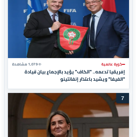
كورة عالمية
1,079 مشاهدة
إفريقيا تدعمه.. "الكاف" يؤيد بالإجماع بيان قيادة
"الفيفا" ويشيد باعتذار إنفانتينو
7