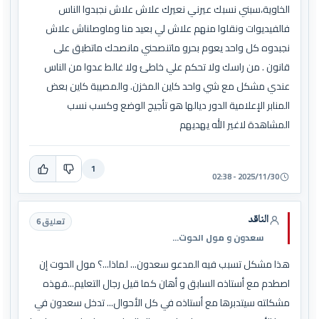
الخاوية،سبني نسبك عيرني نعيرك علاش علاش نجبدوا الناس
فالفيديوات ونقلوا منهم علاش لي بعيد منا وماوصلناش علاش
نجبدوه كل واحد يعوم بحرو ماتنصحني مانصحك ماتطبق على
قانون . من راسك ولا تحكم علي خاطئ ولا غالط عدوا من الناس
عندي مشكل مع شي واحد كاين المخزن. والمصيبة كاين بعض
المنابر الإعلامية الدور ديالها هو تأجيج الوضع وكسب نسب
المشاهدة لاغير الله يهديهم
1
2025/11/30 - 02:38
الناقد
تعليق 6
سعدون و مول الحوت...
هذا مشكل تسبب فيه المدعو سعدون... لماذا...؟ مول الحوت إن
اصطدم مع أستاذه السابق و أهان كما قيل رجال التعليم...فهذه
مشكلته سيتدبرها مع أستاذه في كل الأحوال... تدخل سعدون في