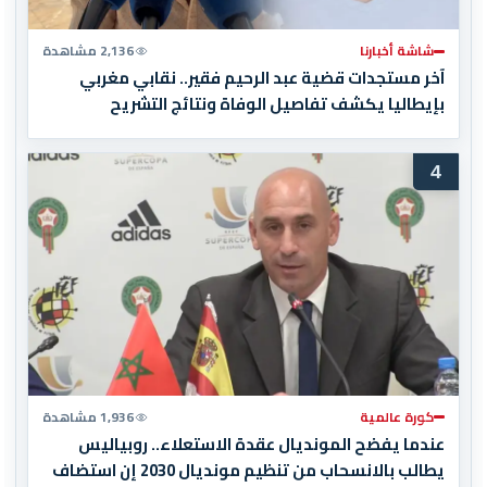
شاشة أخبارنا
2,136 مشاهدة
آخر مستجدات قضية عبد الرحيم فقير.. نقابي مغربي
بإيطاليا يكشف تفاصيل الوفاة ونتائج التشريح
4
كورة عالمية
1,936 مشاهدة
عندما يفضح المونديال عقدة الاستعلاء.. روبياليس
يطالب بالانسحاب من تنظيم مونديال 2030 إن استضاف