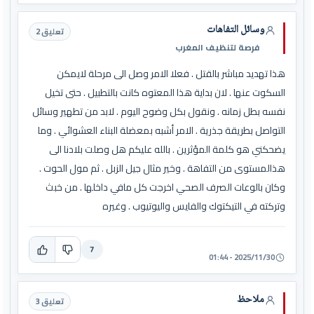
وسائل التفاهات
تعليق 2
فرصة لتنظيف المغرب
هذا تهديد مباشر بالقتل . فعلا الامر وصل الى مرحلة لايمكن
السكوت عنها . لان بداية هذا المعتوه كانت بالتطبيل . حتى تخيل
نفسه بطل زمانه . ونقول بكل وضوح اليوم . لابد من تطهير وسائل
التواصل بطريقة جذرية . الامر أشبه بمعضلة البناء العشوائي . وما
يضحكني هو كلمة المؤثرين . بالله عليكم هل وصلت بلادنا الى
هذالمستوى من التفاهة . وخير مثال جيل الزبل . ثم مول الحوت .
وكان بالوعات الصرف الصحي اخرجت كل مافي داخلها . من خبث
وتركته في التيكتوك والفايس واليوتيوب . وغيره
7
2025/11/30 - 01:44
ملاحظ
تعليق 3