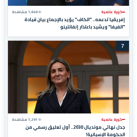
كورة عالمية
1,640 مشاهدة
إفريقيا تدعمه.. "الكاف" يؤيد بالإجماع بيان قيادة
"الفيفا" ويشيد باعتذار إنفانتينو
7
كورة عالمية
1,291 مشاهدة
جدل نهائي مونديال 2030.. أول تعليق رسمي من
الحكومة الإسبانية!