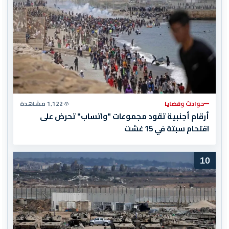
حوادث وقضايا
1,122 مشاهدة
أرقام أجنبية تقود مجموعات "واتساب" تحرض على
اقتحام سبتة في 15 غشت
10