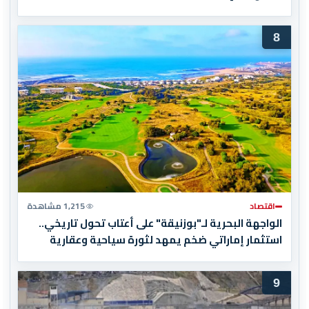
8
اقتصاد
1,215 مشاهدة
الواجهة البحرية لـ"بوزنيقة" على أعتاب تحول تاريخي..
استثمار إماراتي ضخم يمهد لثورة سياحية وعقارية
9