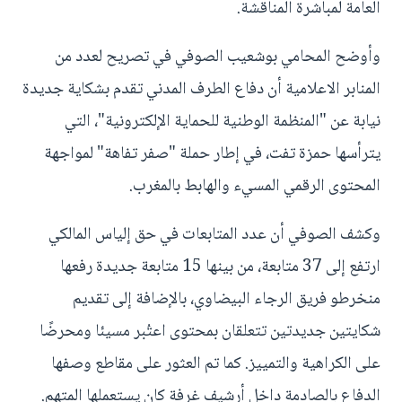
العامة لمباشرة المناقشة.
وأوضح المحامي بوشعيب الصوفي في تصريح لعدد من
المنابر الاعلامية أن دفاع الطرف المدني تقدم بشكاية جديدة
نيابة عن "المنظمة الوطنية للحماية الإلكترونية"، التي
يترأسها حمزة تفت، في إطار حملة "صفر تفاهة" لمواجهة
المحتوى الرقمي المسيء والهابط بالمغرب.
وكشف الصوفي أن عدد المتابعات في حق إلياس المالكي
ارتفع إلى 37 متابعة، من بينها 15 متابعة جديدة رفعها
منخرطو فريق الرجاء البيضاوي، بالإضافة إلى تقديم
شكايتين جديدتين تتعلقان بمحتوى اعتُبر مسيئا ومحرضًا
على الكراهية والتمييز. كما تم العثور على مقاطع وصفها
الدفاع بالصادمة داخل أرشيف غرفة كان يستعملها المتهم.