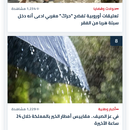
حوادث وقضايا
1,234 مشاهدة
تعليقات أوروبية تفضح "حراݣ" مغربي ادعى أنه دخل
سبتة هربا من الفقر
8
أخبار وطنية
1,229 مشاهدة
في عز الصيف.. مقاييس أمطار الخير بالمملكة خلال 24
ساعة الأخيرة