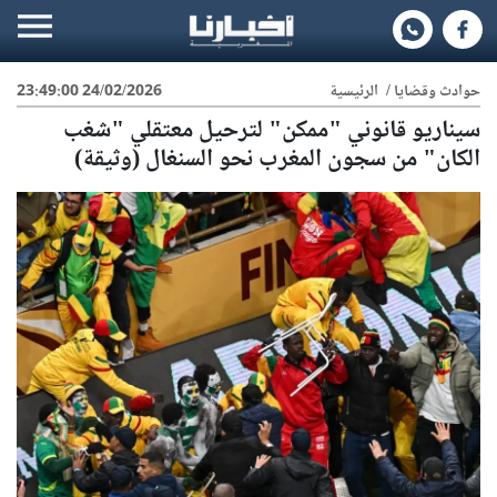
حوادث وقضايا
/
الرئيسية
24/02/2026 23:49:00
سيناريو قانوني "ممكن" لترحيل معتقلي "شغب
الكان" من سجون المغرب نحو السنغال (وثيقة)