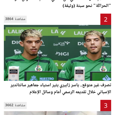
"الحراݣة" نحو سبتة (وثيقة)
2
3864 مشاهدة
تصرف غير متوقع.. ياسر زابيري يثير استياء جماهير سانتاندير
الإسباني خلال تقديمه الرسمي أمام وسائل الإعلام
3
3662 مشاهدة