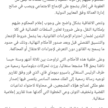
العقوبة في إطار يشجع على الإدماج الاجتماعي ويصب في صالح
إدارة العدالة وفق المعايير الدولية.
وتنص الاتفاقية بشكل واضح على وجوب إعلام المحكوم عليهم
بإمكانية النقل، وعلى ضرورة تعاون السلطات القضائية في كلا
البلدين لضمان احترام الإجراءات القانونية، بما يشمل شروط الإشعار
والتنسيق القنصلي قبل وبعد صدور الأحكام النهائية، وذلك في حدود
ما يسمح به القانون دون التعرض لإجراءات الاعتقال أو المحاكمة.
وعلى خلفية هذه الأحكام، التي تراوحت بين ثلاثة أشهر وسنة حبسا
نافذا بحق 18 مشجعا سنغاليا، برزت تحركات دبلوماسية رسمية من
طرف الرئيس السنغالي باسيرو ديوماي فاي، الذي قرر وفق تقارير
توجيه رسالة رسمية إلى الملك محمد السادس يلتمس فيها إصدار
عفو ملكي لصالح هؤلاء المشجعين، في محاولة لاحتواء تداعيات
القضية وتخفيف التوتر، وعي الخطوة التي أكدتها عدة تقارير إعلامية
سنغالية.