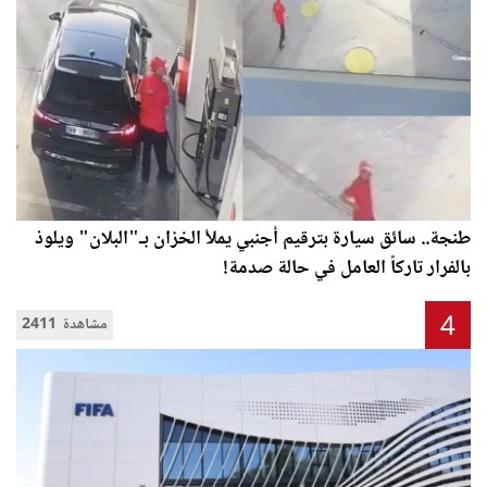
طنجة.. سائق سيارة بترقيم أجنبي يملأ الخزان بـ"البلان" ويلوذ
بالفرار تاركاً العامل في حالة صدمة!
4
2411 مشاهدة