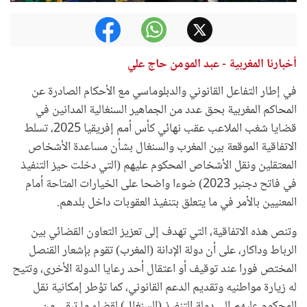
أخبارنا المغربية - عبد المومن حاج علي
في إطار التفاعل القانوني والدبلوماسي مع الأحكام الصادرة عن
المحاكم المغربية بحق عدد من الجماهير السنغالية المدانين في
قضايا شغب الملاعب عقب نهائي كأس أمم إفريقيا 2025، تسلط
الاتفاقية الموقعة بين المغرب والسنغال بشأن مساعدة الأشخاص
المعتقلين ونقل الأشخاص المحكوم عليهم (التي دخلت حيز التنفيذ
في فاتح دجنبر 2023) ضوءا واضحا على الخيارات المتاحة أمام
المعنيين بالأمر في ما يتعلق بتنفيذ العقوبات داخل بلدهم.
وتنص هذه الاتفاقية، التي تهدف إلى تعزيز التعاون القضائي بين
الرباط وداكار، على أن دولة الإدانة (المغرب) تقوم بإشعار القنصل
المختص فورا عند توقيف أو اعتقال أحد رعايا الدولة الأخرى، وتتيح
له زيارة مواطنيه وتقديم الدعم القانوني، كما تؤطر إمكانية نقل
المحكوم عليهم إلى دولة التنفيذ (السنغال) لقضاء ما تبقى من