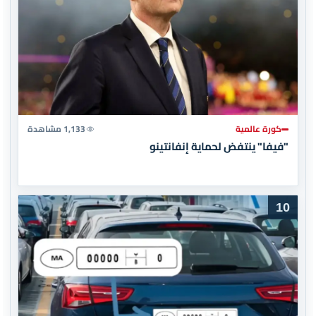
كورة عالمية
1,133 مشاهدة
"فيفا" ينتفض لحماية إنفانتينو
10