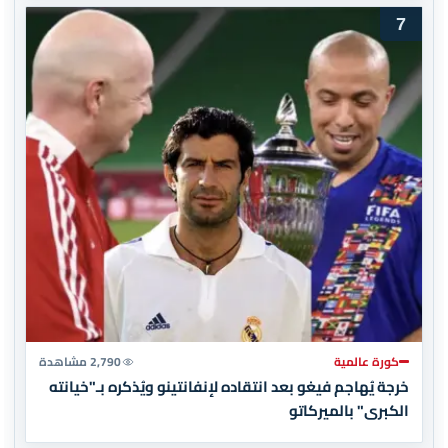
7
كورة عالمية
2,790 مشاهدة
خرجة يُهاجم فيغو بعد انتقاده لإنفانتينو ويُذكره بـ"خيانته
الكبرى" بالميركاتو