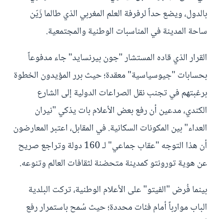
بالدول، ويضع حداً لرفرفة العلم المغربي الذي طالما زَيّن
ساحة المدينة في المناسبات الوطنية والمجتمعية.
القرار الذي قاده المستشار "جون بيرنسايد" جاء مدفوعاً
بحسابات "جيوسياسية" معقدة؛ حيث برر المؤيدون الخطوة
برغبتهم في تجنب نقل الصراعات الدولية إلى الشارع
الكندي، مدعين أن رفع بعض الأعلام بات يذكي "نيران
العداء" بين المكونات السكانية. في المقابل، اعتبر المعارضون
أن هذا التوجه "عقاب جماعي" لـ 160 دولة وتراجع صريح
عن هوية تورونتو كمدينة متحضنة لثقافات العالم وتنوعه.
بينما فُرض "الفيتو" على الأعلام الوطنية، تركت البلدية
الباب موارباً أمام فئات محددة؛ حيث سُمح باستمرار رفع