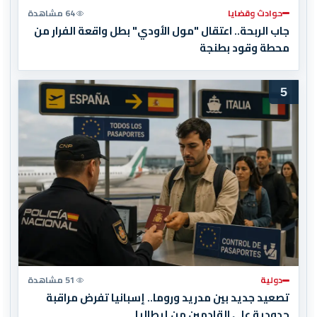
حوادث وقضايا
64 مشاهدة
جاب الربحة.. اعتقال "مول الأودي" بطل واقعة الفرار من
محطة وقود بطنجة
5
دولية
51 مشاهدة
تصعيد جديد بين مدريد وروما.. إسبانيا تفرض مراقبة
حدودية على القادمين من إيطاليا