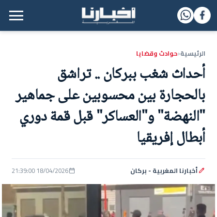
القائمة الرئيسية
الرئيسية
حوادث وقضايا
‹
أحداث شغب ببركان .. تراشق
بالحجارة بين محسوبين على جماهير
"النهضة" و"العساكر" قبل قمة دوري
أبطال إفريقيا
أخبارنا المغربية - بركان
18/04/2026 21:39:00