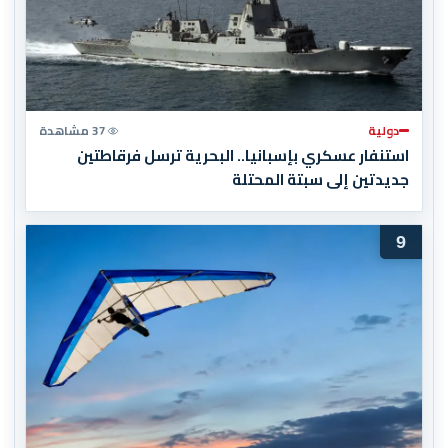
دولية
37 مشاهدة
استنفار عسكري بإسبانيا.. البحرية ترسل فرقاطتين
جديدتين إلى سبتة المحتلة
9