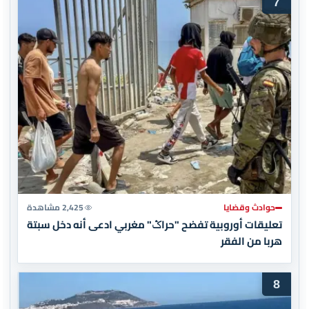
7
حوادث وقضايا
2,425 مشاهدة
تعليقات أوروبية تفضح "حراݣ" مغربي ادعى أنه دخل سبتة
هربا من الفقر
8