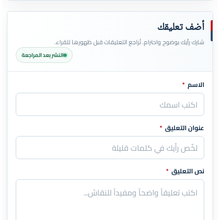
أضف تعليقك
شارك رأيك بوضوح واحترام. تُراجع التعليقات قبل ظهورها للقراء.
النشر بعد المراجعة
الاسم
*
اترك هذا الحقل فارغاً
عنوان التعليق
*
نص التعليق
*