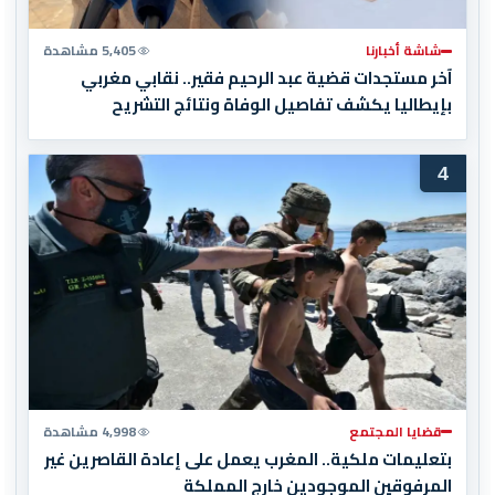
شاشة أخبارنا
5,405 مشاهدة
آخر مستجدات قضية عبد الرحيم فقير.. نقابي مغربي
بإيطاليا يكشف تفاصيل الوفاة ونتائج التشريح
4
قضايا المجتمع
4,998 مشاهدة
بتعليمات ملكية.. المغرب يعمل على إعادة القاصرين غير
المرفوقين الموجودين خارج المملكة