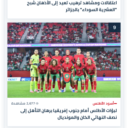
اعتقالات ومشاهد ترهيب تعيد إلى الأذهان شبح
"العشرية السوداء" بالجزائر
9
أسود الأطلس
2,677 مشاهدة
لبؤات الأطلس أمام جنوب إفريقيا برهان التأهل إلى
نصف النهائي الكان والمونديال