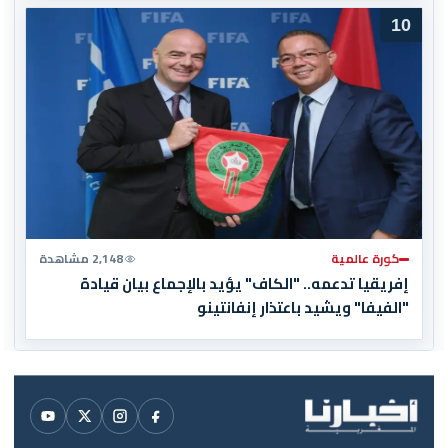
10
كورة عالمية
2,148 مشاهدة
إفريقيا تدعمه.. "الكاف" يؤيد بالإجماع بيان قيادة
"الفيفا" ويشيد باعتذار إنفانتينو