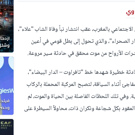
اوي
اجتماعي بالمغرب، عقب انتشار نبأ وفاة الشاب "علاء"،
ازدحا
ر الصحراء"، والذي تحول إلى بطل قومي في أعين
وشلل 
عشرات الأرواح من موت محقق في حادثة سير مروعة.
ادثة خطيرة شهدها خط "تافراوت – الدار البيضاء"،
اجئ أثناء السياقة، لتصبح المركبة المحملة بالركاب
 وفي تلك اللحظات الفاصلة بين الحياة والموت، لم
فيلدا
المقود بكل شجاعة ونكران ذات، محاولاً السيطرة على
وحضرن