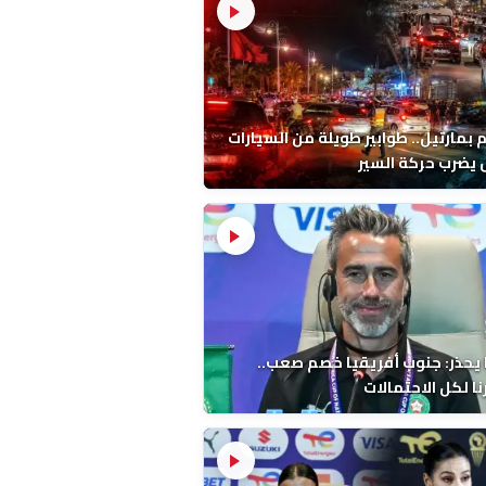
م بمارتيل.. طوابير طويلة من السيارات
يضرب حركة السير
 يحذر: جنوب أفريقيا خصم صعب..
ا لكل الاحتمالات