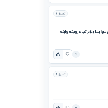
تعليق 3
موا بما يلزم تجاه زوجته وابته
1
تعليق 4
0