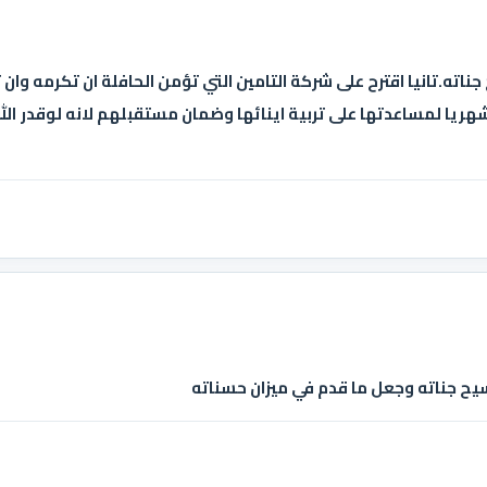
جناته.تانيا اقترح على شركة التامين التي تؤمن الحافلة ان تكرمه وان
شهريا لمساعدتها على تربية اينائها وضمان مستقبلهم لانه لوقدر ال
ح جناته وجعل ما قدم في ميزان حسناته