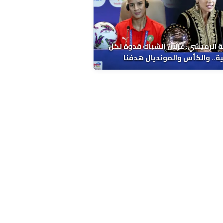
 الرميشي: غزلان الشباك قدوة لكل
ة.. والكأس والمونديال هدفنا