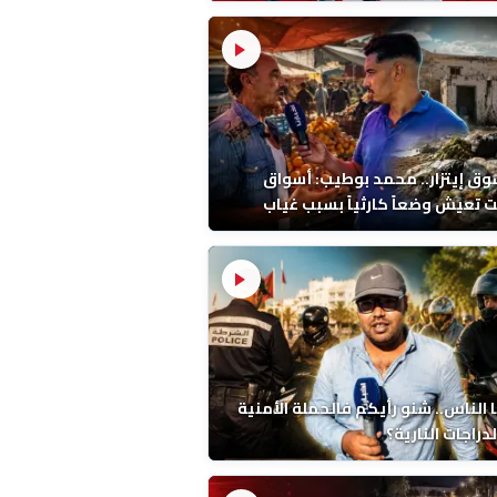
ين بحجر واحد!
ق إيتزار.. محمد بوطيب: أسواق
 تعيش وضعاً كارثياً بسبب غياب
حيض
 الناس.. شنو رأيكم فالحملة الأمنية
دراجات النارية؟