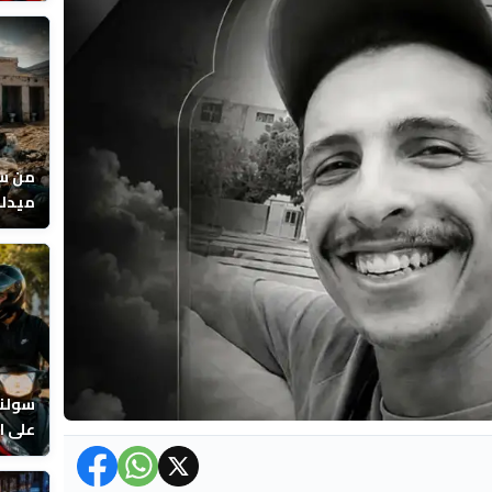
عصفور
من سو
ميدلت
المرا
سولنا
على ال