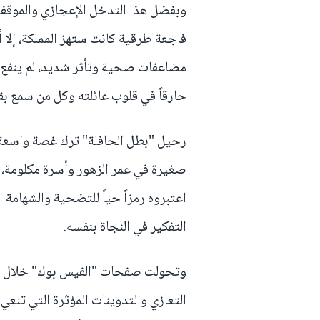
وبفضل هذا التدخل الإعجازي والموقف 
فاجعة طرقية كانت ستهز المملكة، إلا
مضاعفات صحية وتأثر شديد، لم ينفع معه
حارقاً في قلوب عائلته وكل من سمع ب
رحيل "بطل الحافلة" ترك غصة واسعة في
صغيرة في عمر الزهور وأسرة مكلومة، 
اعتبروه رمزاً حياً للتضحية والشهامة ا
التفكير في النجاة بنفسه.
وتحولت صفحات "الفيس بوك" خلال ال
التعازي والتدوينات المؤثرة التي تنعي 