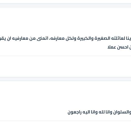
ينا لعائلته الصغيرة والكبيرة ولكل معارفه، اتمنى من معارفيه ان يقو
ن احسن عملا
السلوان وانا لله وانا اليه راجعون