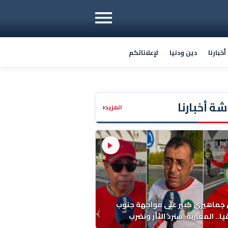
خبارنا
دين ودنيا
لإعلاناتكم
ة أخبارنا
‹
المزيد
 جماهيري كبير على مواجهة جنوب
ا.. المغاربة: سنردّ الثأر ونضرب