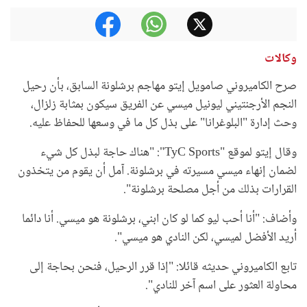
وكالات
صرح الكاميروني صامويل إيتو مهاجم برشلونة السابق، بأن رحيل
النجم الأرجنتيني ليونيل ميسي عن الفريق سيكون بمثابة زلزال،
وحث إدارة "البلوغرانا" على بذل كل ما في وسعها للحفاظ عليه.
وقال إيتو لموقع "TyC Sports": "هناك حاجة لبذل كل شيء
لضمان إنهاء ميسي مسيرته في برشلونة. آمل أن يقوم من يتخذون
القرارات بذلك من أجل مصلحة برشلونة".
وأضاف: "أنا أحب ليو كما لو كان ابني، برشلونة هو ميسي. أنا دائما
أريد الأفضل لميسي، لكن النادي هو ميسي".
تابع الكاميروني حديثه قائلا: "إذا قرر الرحيل، فنحن بحاجة إلى
محاولة العثور على اسم آخر للنادي".