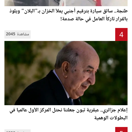
طنجة.. سائق سيارة بترقيم أجنبي يملأ الخزان بـ"البلان" ويلوذ
بالفرار تاركاً العامل في حالة صدمة!
4
2045 مشاهدة
إعلام جزائري.. عبقرية تبون جعلتنا نحتل المركز الأول عالميا في
البطولات الوهمية