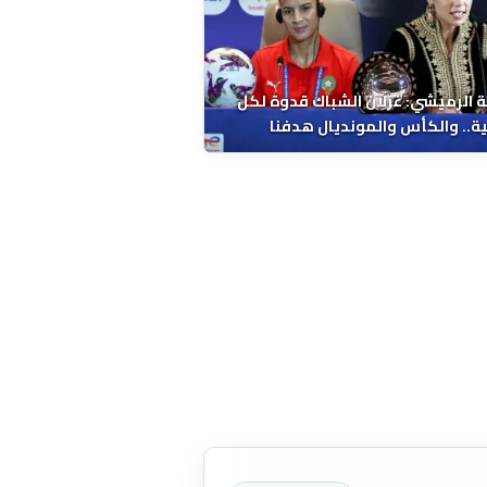
 الرميشي: غزلان الشباك قدوة لكل
ة.. والكأس والمونديال هدفنا