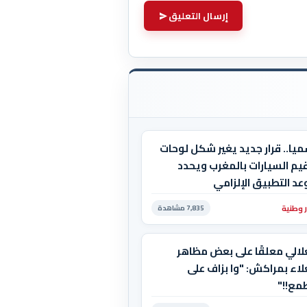
إرسال التعليق
يا.. قرار جديد يغير شكل لوحات
يم السيارات بالمغرب ويحدد
د التطبيق الإلزامي
ر وطنية
7,835 مشاهدة
لالي معلقًا على بعض مظاهر
لاء بمراكش: "وا بزاف على
مع!!"