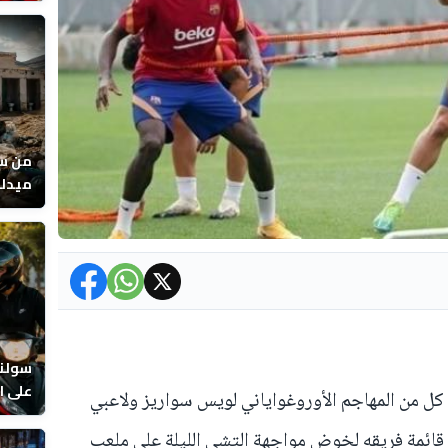
عصفور
من سو
ميدلت
المرا
سولنا
على ال
كل من المهاجم الأوروغواياني لويس سواريز ولاعبي
 قائمة فريقه لخوض مواجهة إلتشي الليلة على ملعب