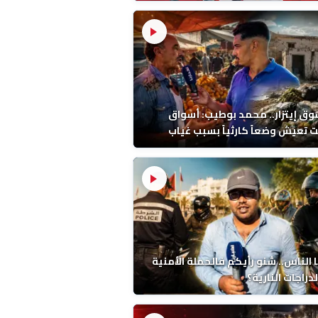
ين بحجر واحد!
ق إيتزار.. محمد بوطيب: أسواق
 تعيش وضعاً كارثياً بسبب غياب
حيض
 الناس.. شنو رأيكم فالحملة الأمنية
دراجات النارية؟