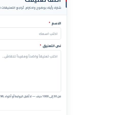
شارك رأيك بوضوح واحترام. تُراجع التعليقات 
الاسم
*
اترك هذا الحقل فارغاً
نص التعليق
*
من 30 إلى 1000 حرف — لا تُقبل الروابط أو أكواد HTML.