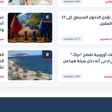
أطلس
قضا
6,962 مشاهدة
6
الجزائر تؤجل الدخول المدرسي إلى 21
خبي
المقبل
أصب
وت
 التعليم
سيا
3,577 مشاهدة
8
ت أوروبية تفضح "حراݣ"
ال
ادعى أنه دخل سبتة هربا من
لأ
تشد
قضايا
قضا
2,261 مشاهدة