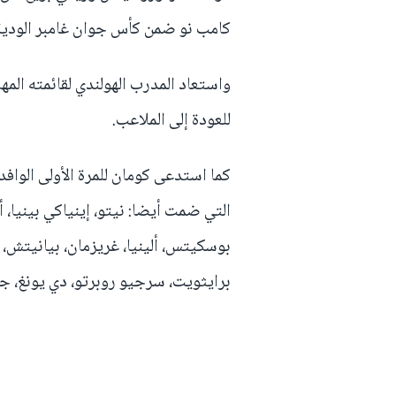
كامب نو ضمن كأس جوان غامبر الودية
واستعاد المدرب الهولندي لقائمته الم
للعودة إلى الملاعب.
كما استدعى كومان للمرة الأولى الوافد
التي ضمت أيضا: نيتو، إينياكي بينيا، 
بوسكيتس، ألينيا، غريزمان، بيانيتش، مي
برايثويت، سرجيو روبرتو، دي يونغ، جو