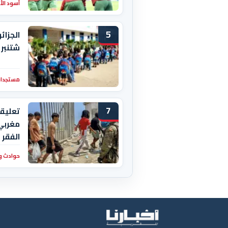
أسود ال
5
شتنبر 
مستجدات
7
تعليقا
مغربي 
الفقر
حوادث و