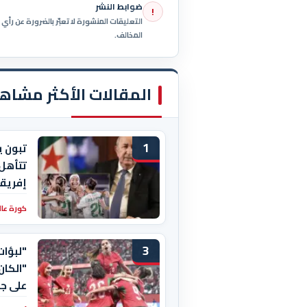
ضوابط النشر
!
التعليقات المنشورة لا تعبّر بالضرورة عن رأ
المخالف.
المقالات الأكثر مشاه
1
تبون ي
تتأهل
إفريقي
كورة عال
3
"لبؤات
"الكان
على جن