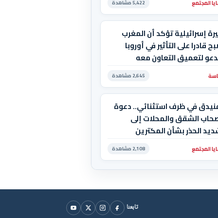
يا المجتمع
5,422 مشاهدة
رة إسرائيلية تؤكد أن المغرب
ح قادرا على التأثير في أوروبا
دعو لتعميق التعاون معه
سة
2,645 مشاهدة
فنيدق في ظرف استثنائي.. دعوة
صحاب الشقق والمحلات إلى
يد الحذر بشأن المكترين
يا المجتمع
2,108 مشاهدة
تابعنا