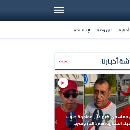
خبارنا
دين ودنيا
لإعلاناتكم
ة أخبارنا
‹
المزيد
 جماهيري كبير على مواجهة جنوب
ا.. المغاربة: سنردّ الثأر ونضرب