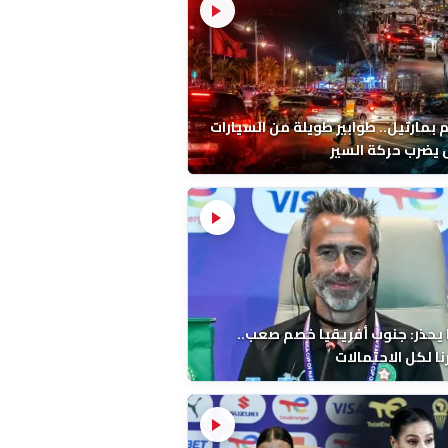
م بمارتيل.. طوابير طويلة من السيارات
يضرب حركة السير
 يحذر: جنوب أفريقيا خصم صعب..
ا لكل الاحتمالات