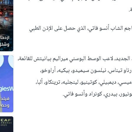
.
هاجم الشاب أنسو فاتي، الذي حصل على الإذن الطبي
ازدحا
وشلل 
 الجديد، لاعب الوسط البوسني ميراليم بيانيتش للقائمة،
أرناو تيناس، نيلسون سيميدو، بيكيه، أراوخو،
سي، ديمبيلي، كوتينيو، لينجليه، ترينكاو، ألبا،
نيور، بيدري، كونراد وأنسو فاتي.
فيلدا
وحضرن