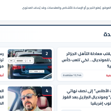
ي الموقع. يُمنع التجريح أو الإساءة للأشخاص والمقدسات، وقد يُحذف المحتوى
دة
2
قلب معادلة التأهل: الجزائر
رسم
 للمونديال… لكي تلعب كأس
ترق
ا!
موع
مية
أخبا
12,144 مشاهدة
4
 الأطلس" إلى نصف نهائي
الع
" ومونديال البرازيل بعد الفوز
الغ
وب إفريقيا
الط