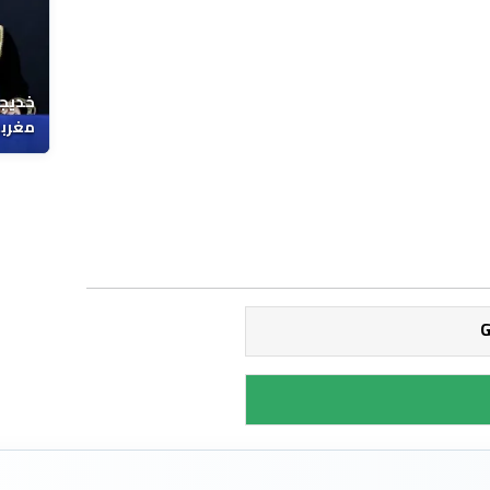
خديجة
مغربي