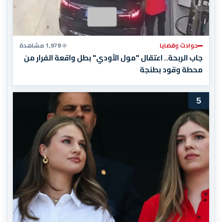
حوادث وقضايا
1,978 مشاهدة
جاب الربحة.. اعتقال "مول الأودي" بطل واقعة الفرار من
محطة وقود بطنجة
5