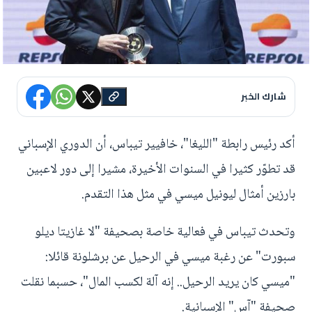
شارك الخبر
أكد رئيس رابطة "الليغا"، خافيير تيباس، أن الدوري الإسباني
قد تطوّر كثيرا في السنوات الأخيرة، مشيرا إلى دور لاعبين
بارزين أمثال ليونيل ميسي في مثل هذا التقدم.
وتحدث تيباس في فعالية خاصة بصحيفة "لا غازيتا ديلو
سبورت" عن رغبة ميسي في الرحيل عن برشلونة قائلا:
"ميسي كان يريد الرحيل.. إنه آلة لكسب المال"، حسبما نقلت
صحيفة "آس" الإسبانية.