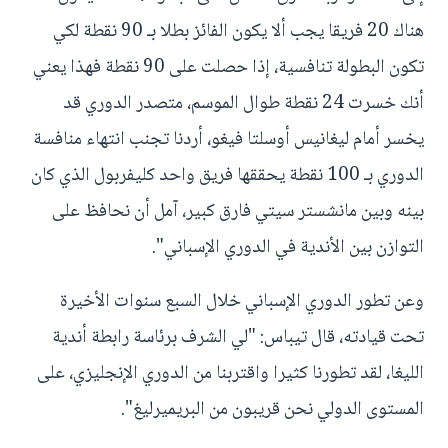
هناك 20 فريقا يجب ألا يكون الفائز بطلا بـ 90 نقطة لكي
تكون البطولة تنافسية، إذا حصلت على 90 نقطة فهذا يعني
أنك خسرت 24 نقطة طوال الموسم، متصدر الدوري قد
يخسر أمام ليغانيس أوسلتا فيغو، أردنا تجنب انتهاء منافسة
الدوري بـ 100 نقطة يحققها فريق واحد كليفربول الذي كان
بينه وبين مانشستر سيتي فارق كبير، آمل أن نحافظ على
التوازن بين الأندية في الدوري الإسباني".
وعن تطور الدوري الإسباني خلال السبع سنوات الأخيرة
تحت قيادته، قال تيباس: "لي الشرف برئاسة رابطة أندية
الليغا، لقد تطورنا كثيرا واقتربنا من الدوري الإنجليزي، على
المستوى الدولي نحن قريبون من البريميرليغ".