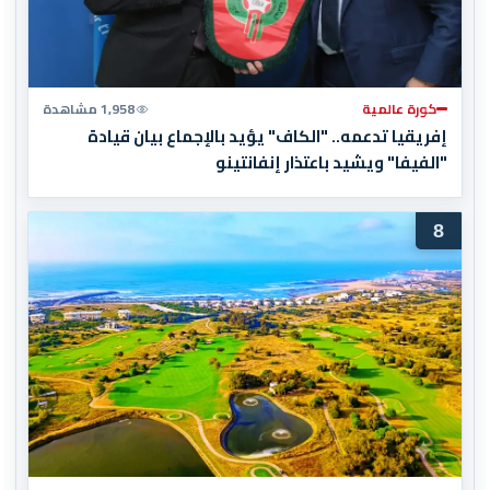
كورة عالمية
1,958 مشاهدة
إفريقيا تدعمه.. "الكاف" يؤيد بالإجماع بيان قيادة
"الفيفا" ويشيد باعتذار إنفانتينو
8