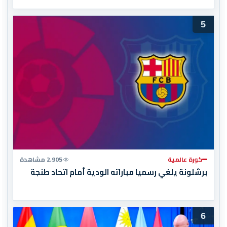
المغرب المباراة النهائية!
5
كورة عالمية
2,905 مشاهدة
برشلونة يلغي رسميا مباراته الودية أمام اتحاد طنجة
6