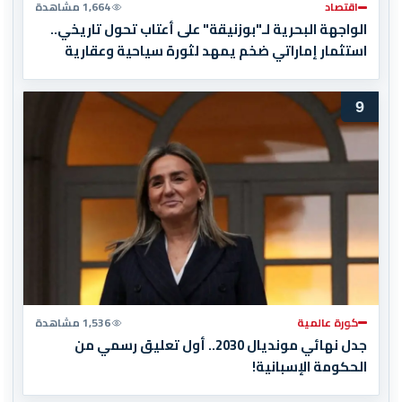
اقتصاد
1,664 مشاهدة
الواجهة البحرية لـ"بوزنيقة" على أعتاب تحول تاريخي..
استثمار إماراتي ضخم يمهد لثورة سياحية وعقارية
9
كورة عالمية
1,536 مشاهدة
جدل نهائي مونديال 2030.. أول تعليق رسمي من
الحكومة الإسبانية!