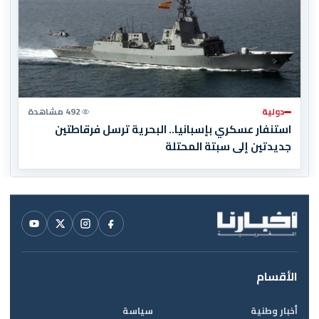
دولية
492 مشاهدة
استنفار عسكري بإسبانيا.. البحرية ترسل فرقاطتين
جديدتين إلى سبتة المحتلة
الأقسام
أخبار وطنية
سياسة