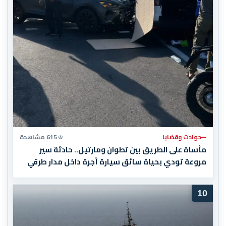
حوادث وقضايا
615 مشاهدة
مأساة على الطريق بين تطوان ومارتيل.. حادثة سير
مروعة تودي بحياة سائق سيارة أجرة داخل مدار طرقي
10