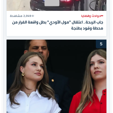
حوادث وقضايا
2,049 مشاهدة
جاب الربحة.. اعتقال "مول الأودي" بطل واقعة الفرار من
محطة وقود بطنجة
5