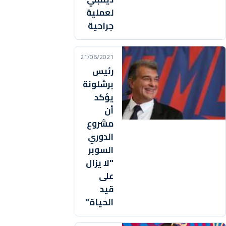
لعملية
جراحية
21/06/2021
رئيس
برشلونة
يؤكد
أن
مشروع
الدوري
السوبر
"لا يزال
على
قيد
الحياة"