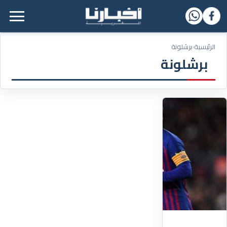
القائمة الرئيسية
الرئيسية
‹
برشلونة
برشلونة
02/07/2021
"لابورتا"
يفصح
عن
سبب
فشل
محاولات
تمديد