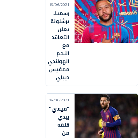
19/06/2021
رسميا..
برشلونة
يعلن
التعاقد
مع
النجم
الهولندي
ممفيس
ديباي
14/06/2021
"ميسي"
يبدي
قلقه
من