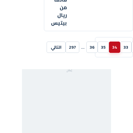
من
ريال
بيتيس
33
34
35
36
…
297
التالي