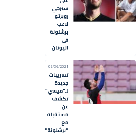
على
سيرجي
روبرتو
لاعب
برشلونة
فى
اليونان
03/06/2021
تسريبات
جديدة
لـ"ميسي"
تكشف
عن
مستقبله
مع
"برشلونة"