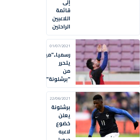
إلى
قائمة
اللاعبين
الراحلين
01/07/2021
رسميا.."ميسي"
يتحرر
من
"برشلونة"
22/06/2021
برشلونة
يعلن
خضوع
لاعبه
ديمبلي