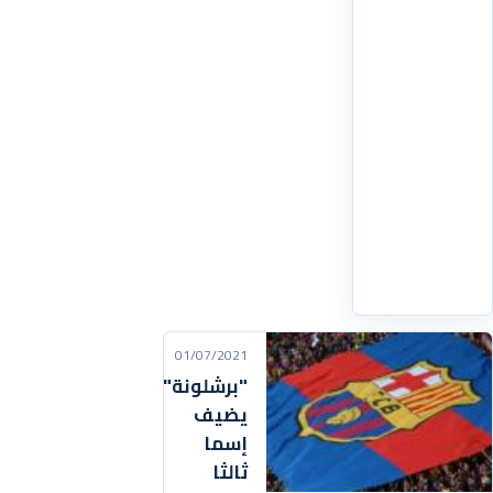
محاولات
التمديد
تأجلت
بسبب
إجراءات
الرقابة
المالية
من
رابطة
اقرأ
التفاصيل
‹
01/07/2021
"برشلونة"
يضيف
إسما
ثالثا