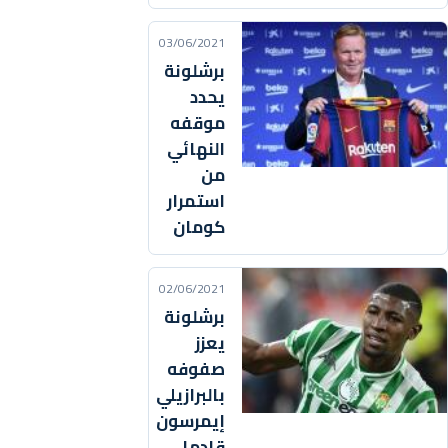
03/06/2021
برشلونة
يحدد
موقفه
النهائي
من
استمرار
كومان
02/06/2021
برشلونة
يعزز
صفوفه
بالبرازيلي
إيمرسون
قادما