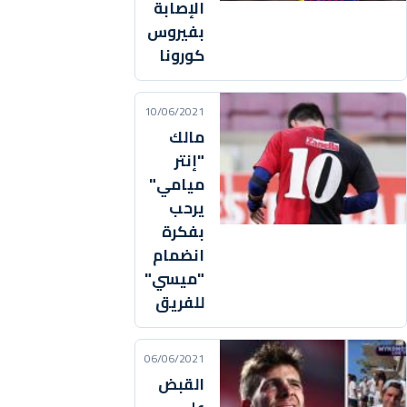
الإصابة
بفيروس
كورونا
10/06/2021
مالك
"إنتر
ميامي"
يرحب
بفكرة
انضمام
"ميسي"
للفريق
06/06/2021
القبض