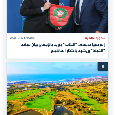
كورة عالمية
1,958 مشاهدة
إفريقيا تدعمه.. "الكاف" يؤيد بالإجماع بيان قيادة
"الفيفا" ويشيد باعتذار إنفانتينو
8