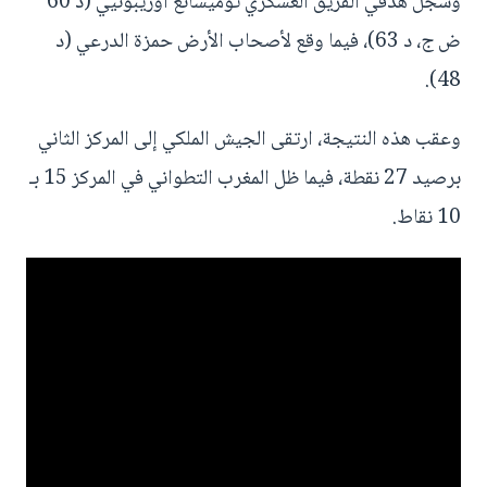
وسجل هدفي الفريق العسكري توميسانغ أوريبونيي (د 60
ض ج، د 63)، فيما وقع لأصحاب الأرض حمزة الدرعي (د
48).
وعقب هذه النتيجة، ارتقى الجيش الملكي إلى المركز الثاني
برصيد 27 نقطة، فيما ظل المغرب التطواني في المركز 15 بـ
10 نقاط.