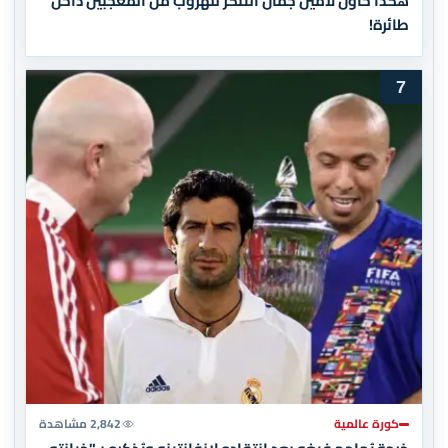
هكذا حاول لامين جمال التنكر للهروب من المعجبين داخل
طائرة!
7
كورة عالمية
2,842 مشاهدة