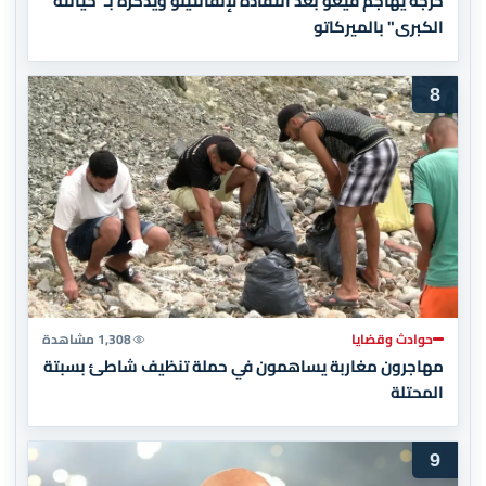
خرجة يُهاجم فيغو بعد انتقاده لإنفانتينو ويُذكره بـ"خيانته
الكبرى" بالميركاتو
8
حوادث وقضايا
1,308 مشاهدة
مهاجرون مغاربة يساهمون في حملة تنظيف شاطئ بسبتة
المحتلة
9