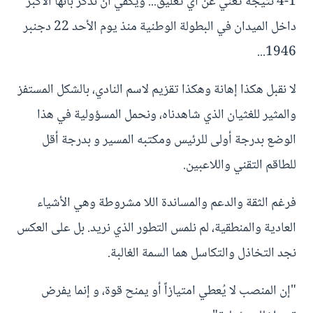
4-1 نتيجة تغني عن أي تعليق... ويكفي أن نذكر بأنها الأكبر
داخل الميدان في البطولة الوطنية منذ يوم الأحد 22 دجنبر
1946...
لا نقبل هكذا إهانة وهكذا تقزيم لاسم النادي، بالشكل المستفز
والمثير للغثيان الذي شاهدناه، ونحمل المسؤولية في هذا
الوضع بدرجة أولى للرئيس ومكتبه المسير و بدرجة أقل
للطاقم التقني واللاعبين.
فرغم الثقة والدعم والمساندة اللا مشروطة وهي الأشياء
العادية والمنطقية، لم نلمس التطور الذي نريد. بل على العكس
نجد التخاذل والتكاسل هما السمة الغالبة.
"إن المنصب لا يُعطي امتيازاً أو يمنح قوة، و إنما يفرض