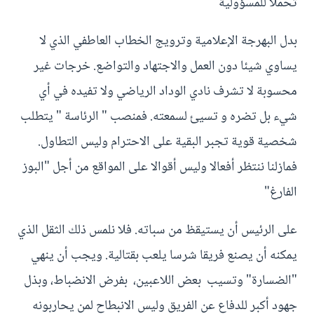
تحملا للمسؤولية"
بدل البهرجة الإعلامية وترويج الخطاب العاطفي الذي لا
يساوي شيئا دون العمل والاجتهاد والتواضع. خرجات غير
محسوبة لا تشرف نادي الوداد الرياضي ولا تفيده في أي
شيء بل تضره و تسيئ لسمعته. فمنصب " الرئاسة " يتطلب
شخصية قوية تجبر البقية على الاحترام وليس التطاول.
فمازلنا ننتظر أفعالا وليس أقوالا على المواقع من أجل "البوز
الفارغ"
على الرئيس أن يستيقظ من سباته. فلا نلمس ذلك الثقل الذي
يمكنه أن يصنع فريقا شرسا يلعب بقتالية. ويجب أن ينهي
"الضسارة" وتسيب بعض اللاعبين، بفرض الانضباط، وبذل
جهود أكبر للدفاع عن الفريق وليس الانبطاح لمن يحاربونه