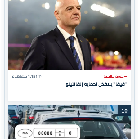
كورة عالمية
1,151 مشاهدة
"فيفا" ينتفض لحماية إنفانتينو
10