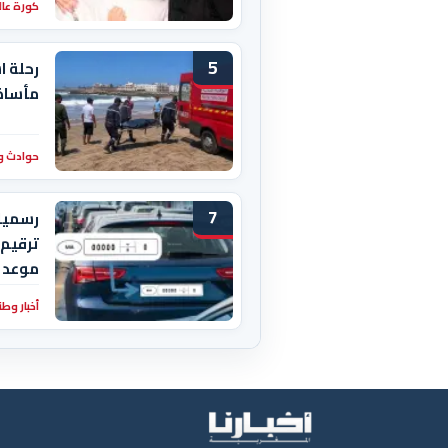
كورة عال
5
رحلة ا
مأساة 
حوادث و
7
رسميا.
ترقيم 
موعد ا
أخبار وطن