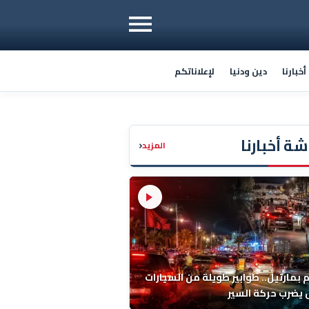
خبارنا
دين ودنيا
لإعلاناتكم
ة أخبارنا
‹
المزيد
م بمارتيل.. طوابير طويلة من السيارات
يضرب حركة السير