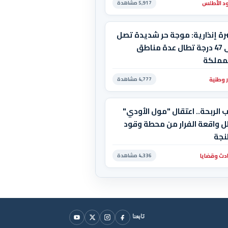
د الأطلس
5,917 مشاهدة
رة إنذارية: موجة حر شديدة تصل
إلى 47 درجة تطال عدة مناطق
لمملكة
ر وطنية
4,777 مشاهدة
 الربحة.. اعتقال "مول الأودي"
ل واقعة الفرار من محطة وقود
نجة
دث وقضايا
4,336 مشاهدة
تابعنا