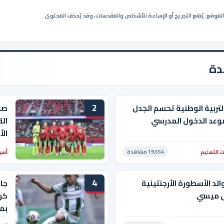
ي الموقع. يُمنع التجريح أو الإساءة للأشخاص والمقدسات، وقد يُحذف المحتوى
دة
2
التربية الوطنية تحسم الجدل
صد
وعد الدخول المدرسي
الق
ال
 التعليم
أسو
19,554 مشاهدة
4
الد الأسطورة الأرجنتينية
جا
ل ميسي
كرو
بم