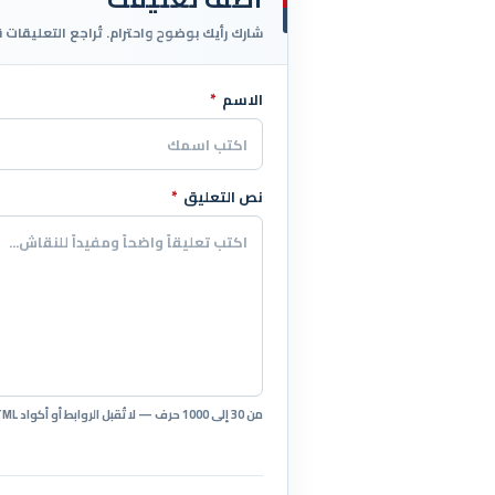
شارك رأيك بوضوح واحترام. تُراجع التعليقات 
الاسم
*
اترك هذا الحقل فارغاً
نص التعليق
*
من 30 إلى 1000 حرف — لا تُقبل الروابط أو أكواد HTML.