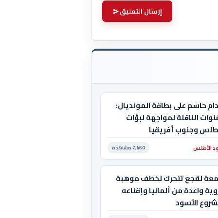
إرسال التعليق
ام حاسم على بطاقة المونديال:
نوات الناقلة لمواجهة لبؤات
أطلس وجنوب أفريقيا
د الأطلس
7,460 مشاهدة
معة لقجع تتحرك لخطف موهبة
ية واعدة من ألمانيا وإقناعه
شروع الأسود