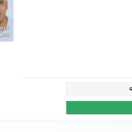
آخر م
نقابي
الوفا