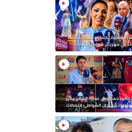
فنية مميزة.. ابتسام تسكت تخطف
اء في مهرجان شواطئ اتصالات
ب بالمضيق
ضور جماهيري غفير.. الشاب عمرو
أجواء مهرجان الشواطئ لاتصالات
ب بطنجة