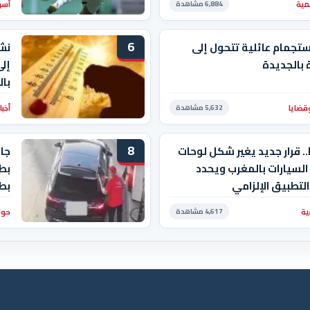
مية
أسو
6,884 مشاهدة
6
ستجمام عائلية تتحول إلى
نش
بالجديدة
با
قضايا
أخبا
5,632 مشاهدة
8
. قرار جديد يغير شكل لوحات
جاب
السيارات بالمغرب ويحدد
بط
لتطبيق الإلزامي
بط
ية
حوا
4,617 مشاهدة