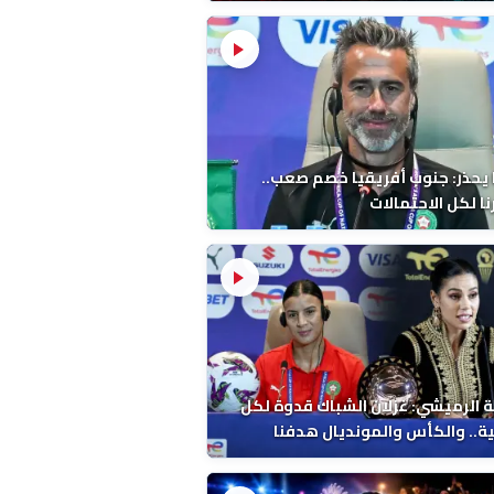
 يحذر: جنوب أفريقيا خصم صعب..
ا لكل الاحتمالات
 الرميشي: غزلان الشباك قدوة لكل
ة.. والكأس والمونديال هدفنا