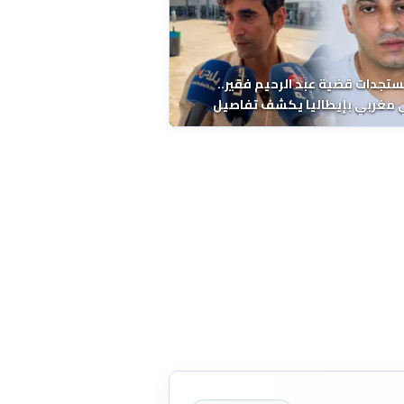
ستجدات قضية عبد الرحيم فقير..
 مغربي بإيطاليا يكشف تفاصيل
ة ونتائج التشريح