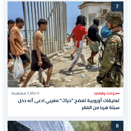
7
حوادث وقضايا
1,552 مشاهدة
تعليقات أوروبية تفضح "حراݣ" مغربي ادعى أنه دخل
سبتة هربا من الفقر
8