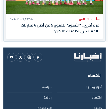
أسود الأطلس
1,137 مشاهدة
مرة أخرى.. "الأسود" يلعبون 5 من أصل 6 مباريات
بالمغرب في تصفيات "الكان"
الأقسام
أخبار وطنية
سياسة
اقتصاد
رياضة
دولية
طب وصحة