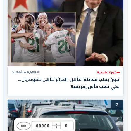
كورة عالمية
6,409 مشاهدة
تبون يقلب معادلة التأهل: الجزائر تتأهل للمونديال…
لكي تلعب كأس إفريقيا!
2