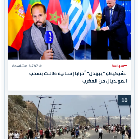
سياسة
4,747 مشاهدة
تشيكيطو "يبهدل" أحزاباً إسبانية طالبت بسحب
المونديال من المغرب
10