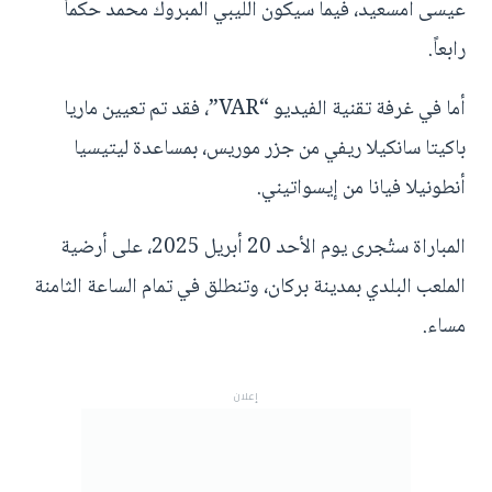
عيسى أمسعيد، فيما سيكون الليبي المبروك محمد حكماً
رابعاً.
أما في غرفة تقنية الفيديو “VAR”، فقد تم تعيين ماريا
باكيتا سانكيلا ريفي من جزر موريس، بمساعدة ليتيسيا
أنطونيلا فيانا من إيسواتيني.
المباراة ستُجرى يوم الأحد 20 أبريل 2025، على أرضية
الملعب البلدي بمدينة بركان، وتنطلق في تمام الساعة الثامنة
مساء.
إعلان