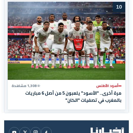
10
أسود الأطلس
1,308 مشاهدة
مرة أخرى.. "الأسود" يلعبون 5 من أصل 6 مباريات
بالمغرب في تصفيات "الكان"