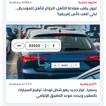
كورة عالمية
9,006 مشاهدة
تبون يقلب معادلة التأهل: الجزائر تتأهل للمونديال…
لكي تلعب كأس إفريقيا!
2
أخبار وطنية
6,779 مشاهدة
رسميا.. قرار جديد يغير شكل لوحات ترقيم السيارات
بالمغرب ويحدد موعد التطبيق الإلزامي