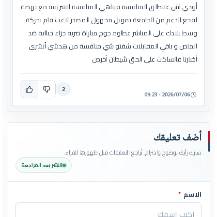
أودي اش غتنطلق المنافسة فيناهي المنافسة الشريفة مع نهضة
لقجع الدعم من الجامعة تمويل مجهول المصدر لاعب قام بحركة
وسط بلادك على المباشر عطاوه جوج مباراة ضربة جزاء خيالية ضد
الماص و باقي المقابلات شفتو شي منافسة من هدشي ٱنشري
أخبارنا فالساكت على الحق شيطان أخرص
2
2026/07/06 - 09:23
أضف تعليقك
شارك رأيك بوضوح واحترام. تُراجع التعليقات قبل ظهورها للقراء.
النشر بعد المراجعة
الاسم
*
اترك هذا الحقل فارغاً