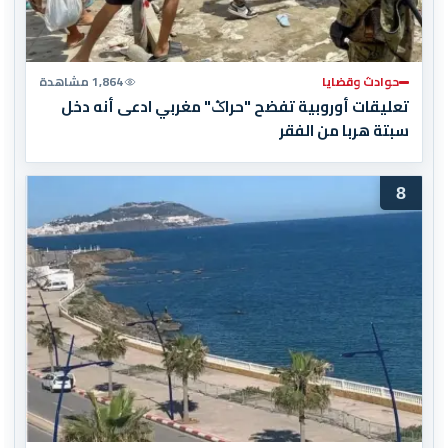
حوادث وقضايا
1,864 مشاهدة
تعليقات أوروبية تفضح "حراݣ" مغربي ادعى أنه دخل
سبتة هربا من الفقر
8