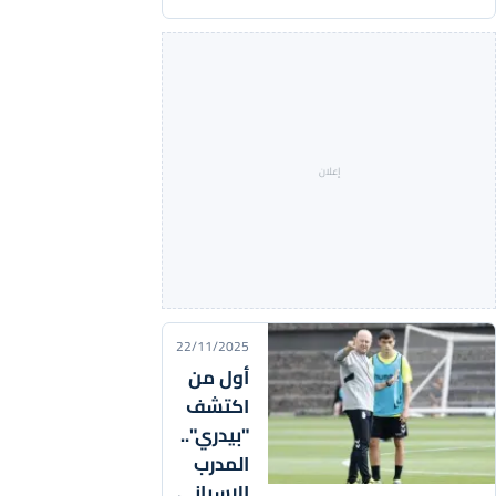
22/11/2025
أول من
اكتشف
"بيدري"..
المدرب
الإسباني