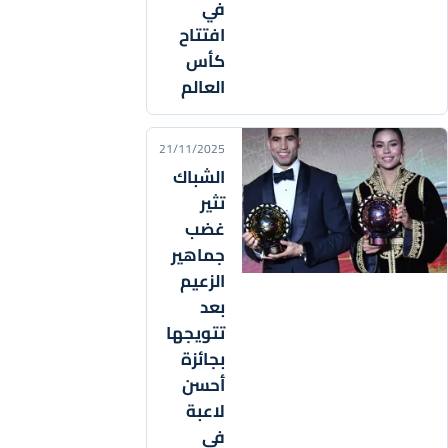
في
افتتاح
كأس
العالم
21/11/2025
الشباك
تثير
غضب
جماهير
الزعيم
بعد
تتويجها
بجائزة
أحسن
لاعبة
في