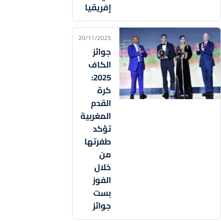
إفريقيا
20/11/2025
جوائز
الكاف
2025:
كرة
القدم
المغربية
تؤكد
طفرتها
من
خلال
الفوز
بست
جوائز