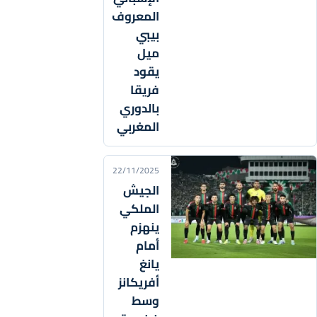
المعروف
بيبي
ميل
يقود
فريقا
بالدوري
المغربي
22/11/2025
الجيش
الملكي
ينهزم
أمام
يانغ
أفريكانز
وسط