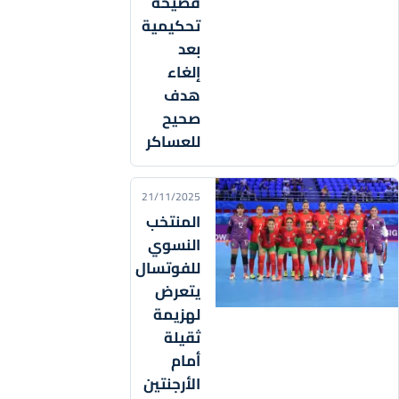
فضيحة
تحكيمية
بعد
إلغاء
هدف
صحيح
للعساكر
21/11/2025
المنتخب
النسوي
للفوتسال
يتعرض
لهزيمة
ثقيلة
أمام
الأرجنتين