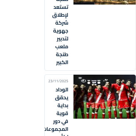
تستعد
لإطلاق
شركة
جهوية
لتدبير
ملعب
طنجة
الكبير
23/11/2025
الوداد
يحقق
بداية
قوية
في دور
المجموعات