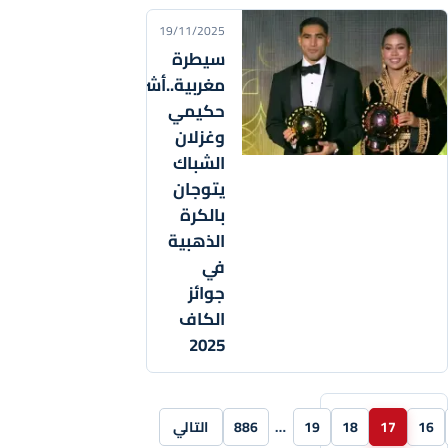
19/11/2025
سيطرة
مغربية..أشرف
حكيمي
وغزلان
الشباك
يتوجان
بالكرة
الذهبية
في
جوائز
الكاف
2025
16
17
18
19
…
886
التالي