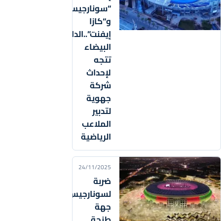
“سونارجيس”
و“كازا
إيفنت”..الدار
البيضاء
تتجه
لإحداث
شركة
جهوية
لتدبير
الملاعب
الرياضية
24/11/2025
ضربة
لسونارجيس..
جهة
طنجة