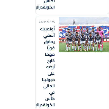
لكأس
الكونفدرالية
23/11/2025
أولمبيك
آسفي
يحقق
فوزًا
مهمًا
خارج
أرضه
على
دجوليبا
المالي
في
كأس
الكونفدرالية