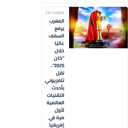
23/11/2025
المغرب
يرفع
السقف
عاليًا
خلال
"كان
2025"..
نقل
تلفزيوني
بأحدث
التقنيات
العالمية
لأول
مرة في
إفريقيا