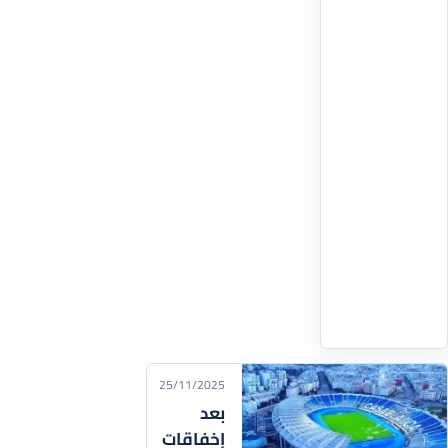
بشكل
رسمي
عبر
رسالة
نشرتها
في
حسابها
على
إنستغرام،
موجهة
إلى
رئيس
اقرأ
التفاصيل
‹
25/11/2025
بعد
إخفاقات