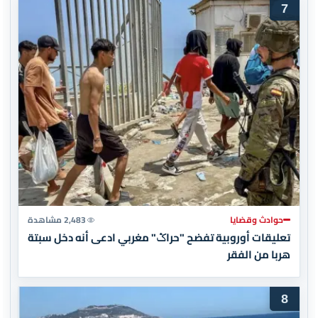
7
حوادث وقضايا
2,483 مشاهدة
تعليقات أوروبية تفضح "حراݣ" مغربي ادعى أنه دخل سبتة
هربا من الفقر
8