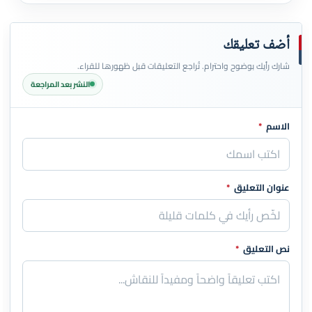
أضف تعليقك
شارك رأيك بوضوح واحترام. تُراجع التعليقات قبل ظهورها للقراء.
النشر بعد المراجعة
الاسم
*
اترك هذا الحقل فارغاً
عنوان التعليق
*
نص التعليق
*