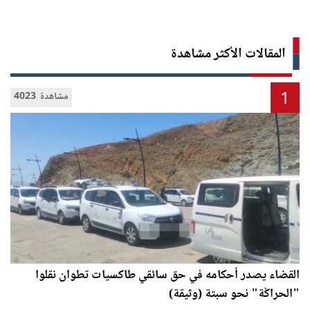
المقالات الأكثر مشاهدة
1
4023 مشاهدة
القضاء يصدر أحكامه في حق سائقي طاكسيات تطوان نقلوا
"الحراݣة" نحو سبتة (وثيقة)