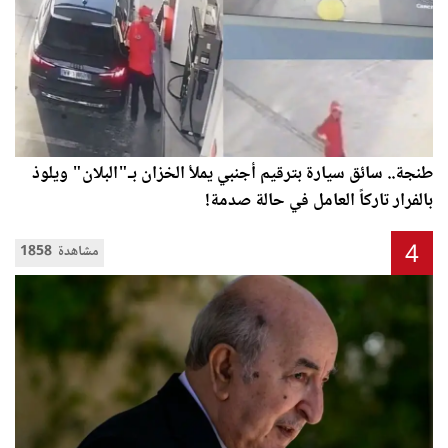
طنجة.. سائق سيارة بترقيم أجنبي يملأ الخزان بـ"البلان" ويلوذ
بالفرار تاركاً العامل في حالة صدمة!
4
1858 مشاهدة