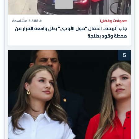
حوادث وقضايا
3,388 مشاهدة
جاب الربحة.. اعتقال "مول الأودي" بطل واقعة الفرار من
محطة وقود بطنجة
5