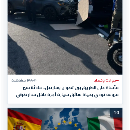
حوادث وقضايا
944 مشاهدة
مأساة على الطريق بين تطوان ومارتيل.. حادثة سير
مروعة تودي بحياة سائق سيارة أجرة داخل مدار طرقي
10