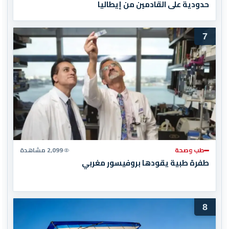
حدودية على القادمين من إيطاليا
7
طب وصحة
2,099 مشاهدة
طفرة طبية يقودها بروفيسور مغربي
8