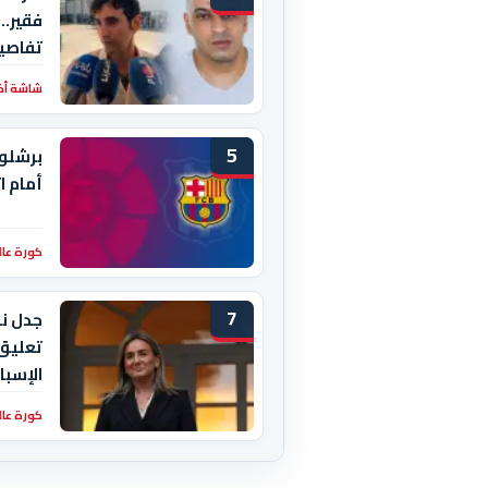
فقير..
تفاصيل
شاشة أخبا
5
برشلون
أمام ا
كورة عال
7
تعليق
الإسبا
كورة عال