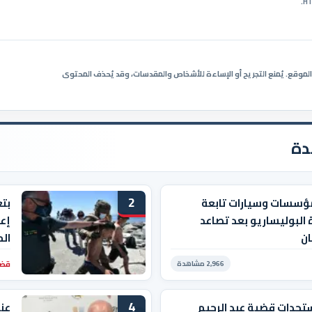
ي الموقع. يُمنع التجريح أو الإساءة للأشخاص والمقدسات، وقد يُحذف المحتوى
دة
2
ؤسسات وسيارات تابعة
بت
 البوليساريو بعد تصاعد
إعا
ان
ال
قضا
2,966 مشاهدة
4
تجدات قضية عبد الرحيم
عن