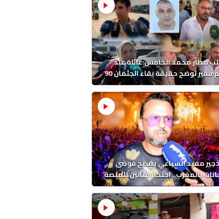
ب مطار محمد الخامس:عائلة عبد
الرحيم فقير توضح حقيقة بقاء الجثمان 90
 قبل إعادته إلى المغرب
دجير مفيد السباعي يفضح فوضى
نات بالمغرب.. احتكار فنانين للمنصة
ء اخرين