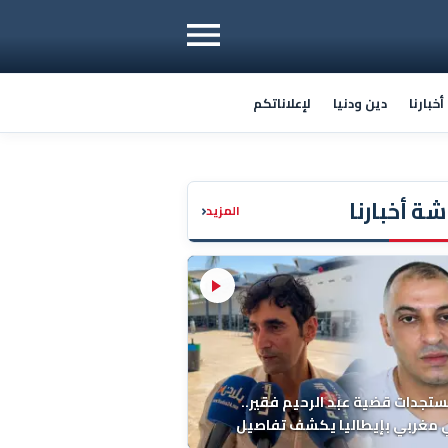
خبارنا
دين ودنيا
لإعلاناتكم
ة أخبارنا
‹
المزيد
ستجدات قضية عبد الرحيم فقير..
 مغربي بإيطاليا يكشف تفاصيل