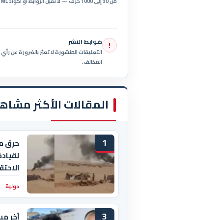
من 30 إلى 1000 حرف — لا تُقبل الروابط أو أكواد HTML.
ضوابط النشر
!
التعليقات المنشورة لا تعبّر بالضرورة عن رأ
المخالف.
المقالات الأكثر مشاه
1
حرق م
لقيادة
الاحتق
دولية
3
آخر مس