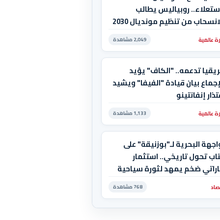
ستعلاء.. روبياليس يطالب
بالانسحاب من تنظيم مونديال 2030
استضاف المغرب المباراة
ة عالمية
2,049 مشاهدة
هائية!
يقيا تدعمه.. "الكاف" يؤيد
إجماع بيان قيادة "الفيفا" ويشيد
تذار إنفانتينو
ة عالمية
1,133 مشاهدة
اجهة البحرية لـ"بوزنيقة" على
اب تحول تاريخي.. استثمار
اراتي ضخم يمهد لثورة سياحية
قارية
صاد
768 مشاهدة