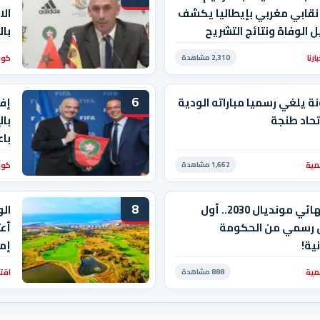
 نقابي مغربي بإيطاليا يكشف
الا
 الوفاة ونتائج التشريح
إن 
رنا
كور
2,310 مشاهدة
الن
6
ة يلغي رسميا مباراته الودية
إفر
تحاد طنجة
بال
باع
مية
كور
1,662 مشاهدة
8
جدل نهائي مونديال 2030.. أول
الو
 رسمي من الحكومة
أعت
نية!
إم
وع
مية
اقت
888 مشاهدة