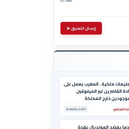
0 / 1000
إرسال التعليق
عليمات ملكية.. المغرب يعمل على
دة القاصرين غير المرفوقين
موجودين خارج المملكة
يا المجتمع
2,463 مشاهدة
دما يفضح المونديال عقدة