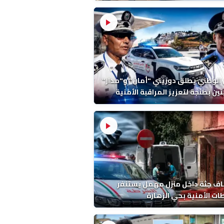
ة ونتائج التشريح
 الوطني يطلق دوريتي "أمان" و"مدار"
تين بطنجة لتعزيز المراقبة الأمنية
ف جثة داخل منزل مهمل يستنفر
ات الأمنية بحي الزهارة