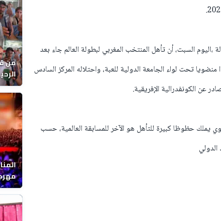
لة ،اليوم السبت، أن تأهل المنتخب المغربي لبطولة العالم جاء بعد
من قل
 في الرتبة 38 عالميا، من بين 228 بلدا منضويا تحت لواء الجامعة الدولية للعبة، واحتلاله المركز السادس
يوماً
ر عن الكونفدرالية الإفريقية.
ي يملك حظوظا كبيرة للتأهل هو الآخر للمسابقة العالمية، حسب
 الدولي
المنا
مهرجا
واقصا