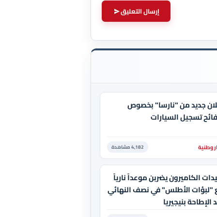
إرسال التعليق
ان جديد من "نارسا" بخصوص
ائح تسجيل السيارات
ر وطنية
4,182 مشاهدة
ات الكاميرون يضربن موعداً نارياً
 "لبؤات الأطلس" في نصف النهائي
 الإطاحة بنيجيريا