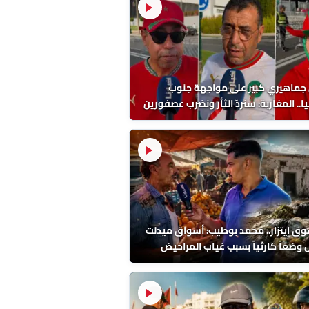
 جماهيري كبير على مواجهة جنوب
ا.. المغاربة: سنردّ الثأر ونضرب عصفورين
احد!
ق إيتزار.. محمد بوطيب: أسواق ميدلت
وضعاً كارثياً بسبب غياب المراحيض