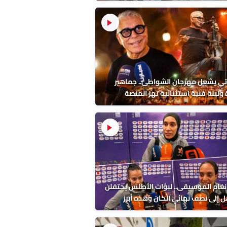
داءات الصادمة
تي يشعل مهرجان الشواطئ.. جماهير
وليلة فنية استثنائية تهز المنصة
نغام الموسيقى.. لبؤات الأطلس يحتفلن
ل إلى نصف نهائي الكان وهذه أبرز
اتهن