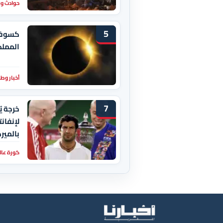
حوادث و
5
كسوف 
المملك
أخبار وط
7
خرجة ي
لإنفانت
بالمير
كورة عال