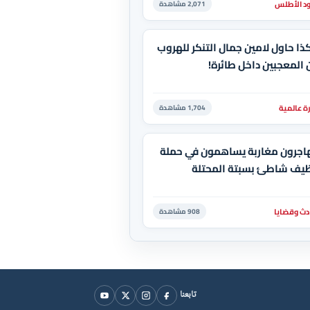
د الأطلس
2,071 مشاهدة
ا حاول لامين جمال التنكر للهروب
المعجبين داخل طائرة!
ة عالمية
1,704 مشاهدة
اجرون مغاربة يساهمون في حملة
ظيف شاطئ بسبتة المحتلة
دث وقضايا
908 مشاهدة
تابعنا