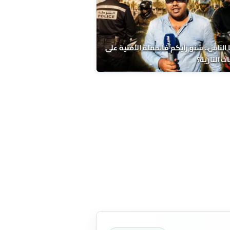
الناس.. شنو رأيكم فالحملة الأمنية على
ات النارية؟