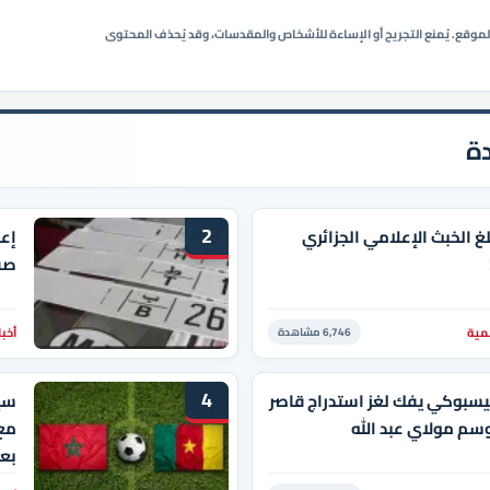
ي الموقع. يُمنع التجريح أو الإساءة للأشخاص والمقدسات، وقد يُحذف المحتوى
ة
2
لغ الخبث الإعلامي الجزائري
إعل
صف
مية
أخبا
6,746 مشاهدة
4
يسبوكي يفك لغز استدراج قاصر
سيد
سم مولاي عبد الله
مع
بعد