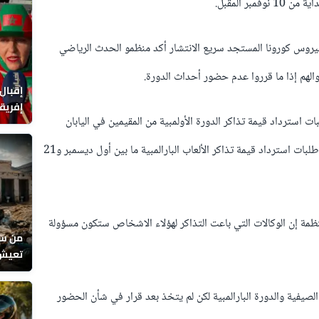
بر المقبل.
بتأجيل الدورة إلى 2021 بسبب فيروس كورونا المستجد سريع الانتشار أكد منظمو الحدث الرياضي
الهم إذا ما قرروا عدم حضور أحداث الدورة.
إقبال
إفريقي
ت استرداد قيمة تذاكر الدورة الأولمبية من المقيمين في اليابان
بحجر و
خلال الفترة ما بين 10 و30 نوفمبر، بينما تقبل طلبات استرداد قيمة تذاكر الألعاب البارالمبية ما بين أول ديسمبر و21
لمنظمة إن الوكالات التي باعت التذاكر لهؤلاء الاشخاص ستكون مسؤولة
من سو
تعيش 
يين تذكرة للدورة الصيفية والدورة البارالمبية لكن لم يتخذ بعد قرار في شأن الحضور