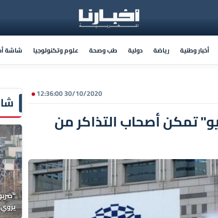
أخبار وطنية
رياضة
دولية
طب وصحة
علوم وتكنولوجيا
شاشة أخب
30/10/2020 12:36:00
شاش
يو" تمكن أصحاب التذاكر من
"ضربون
يروي 