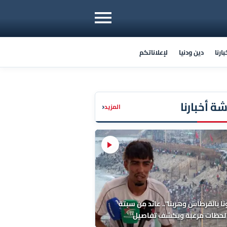
ارنا
دين ودنيا
لإعلاناتكم
ة أخبارنا
‹
المزيد
ا بالقرطاس وهربنا".. عائد من سبتة
لحظات مرعبة ويكشف تفاصيل