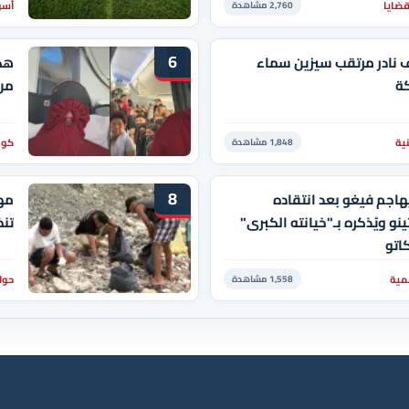
قضايا
أسو
2,760 مشاهدة
6
نادر مرتقب سيزين سماء
هكذ
ة
من 
نية
كور
1,848 مشاهدة
8
ُهاجم فيغو بعد انتقاده
مه
ينو ويُذكره بـ"خيانته الكبرى"
تن
كاتو
مية
حوا
1,558 مشاهدة