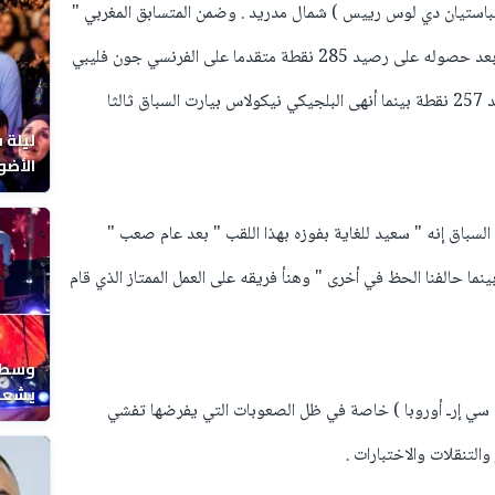
د في ( سان سيباستيان دي لوس رييس ) شمال مدريد . وضمن المتسابق المغربي "
أودي إر إص ـ كومتويو ريسينغ " هذا التتويج بعد حصوله على رصيد 285 نقطة متقدما على الفرنسي جون فليبي
الذي احتل المركز الثاني في بطولة العالم برصيد 257 نقطة بينما أنهى البلجيكي نيكولاس بيارت السباق ثالثا
ليلة 
الأضو
المغر
سباق إنه " سعيد للغاية بفوزه بهذا اللقب " بعد عام صعب "
ا حالفنا الحظ في أخرى " وهنأ فريقه على العمل الممتاز الذي قام
وسط ح
يشعل 
تي سي إرـ أوروبا ) خاصة في ظل الصعوبات التي يفرضها تفشي
المغر