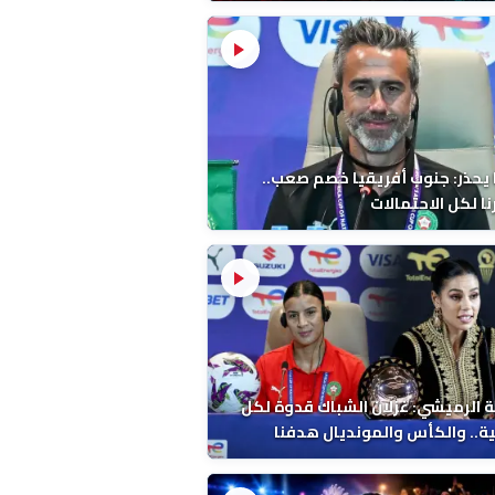
 يحذر: جنوب أفريقيا خصم صعب..
ا لكل الاحتمالات
 الرميشي: غزلان الشباك قدوة لكل
ة.. والكأس والمونديال هدفنا