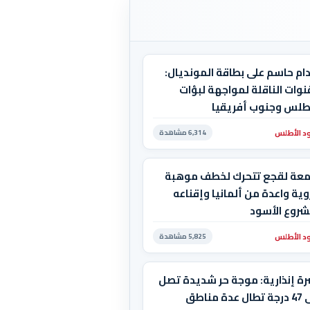
ام حاسم على بطاقة المونديال:
نوات الناقلة لمواجهة لبؤات
أطلس وجنوب أفريقيا
د الأطلس
6,314 مشاهدة
معة لقجع تتحرك لخطف موهبة
ية واعدة من ألمانيا وإقناعه
شروع الأسود
د الأطلس
5,825 مشاهدة
رة إنذارية: موجة حر شديدة تصل
إلى 47 درجة تطال عدة مناطق