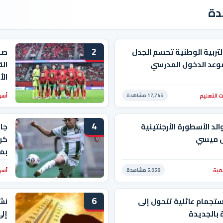
دة
2
التربية الوطنية تحسم الجدل
صد
وعد الدخول المدرسي
الق
ال
 التعليم
أسو
17,745 مشاهدة
4
الد الأسطورة الأرجنتينية
جا
ل ميسي
كرو
بم
مية
أسو
5,958 مشاهدة
6
ستجمام عائلية تتحول إلى
نش
بالجديدة