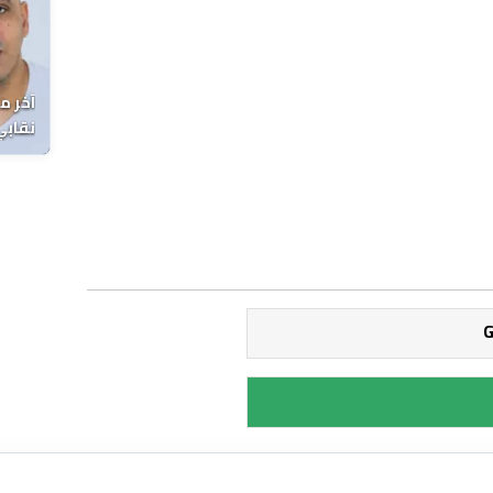
آخر م
نقابي
الوفا