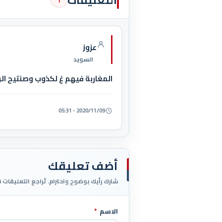
التعليقات
1
عزوز
السويد
المغاربة فيهم غ لكذوب وصنتيح الر
2020/11/09 - 05:31
أضف تعليقك
شارك رأيك بوضوح واحترام. تُراجع التعليقات 
الاسم
*
اترك هذا الحقل فارغاً