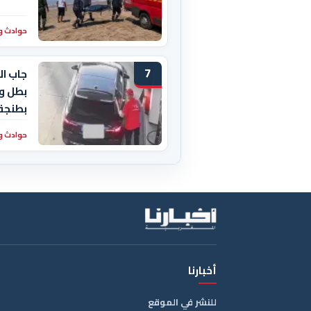
حوادث و
7
جاب ال
بطل وا
بطنجة
حوادث و
أخبارنا
للنشر في الموقع