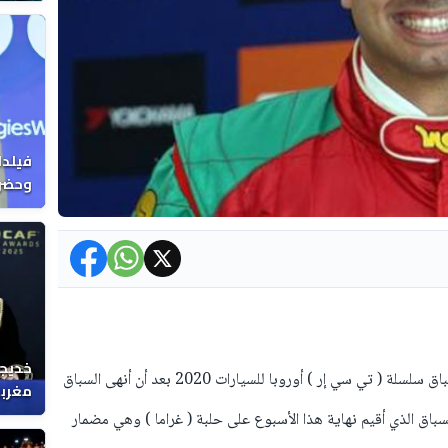
فيلدا
وحضرن
خديجة
توج المتسابق المغربي مهدي بناني بطلا في سباق سلسلة ( تي سي إر ) أوروبا للسيارات 2020 بعد أن أنهى السباق
مغربي
السباق الذي أقيم نهاية هذا الأسبوع على حلبة ( غراما ) وهي مضمار