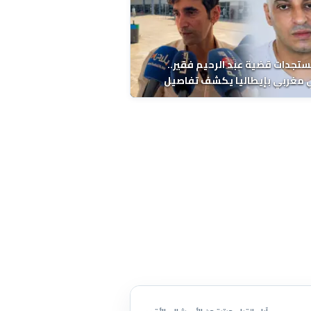
ستجدات قضية عبد الرحيم فقير..
 مغربي بإيطاليا يكشف تفاصيل
ة ونتائج التشريح