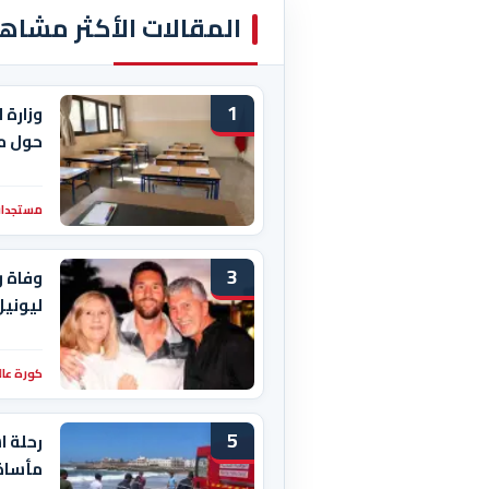
المقالات الأكثر مشاه
1
وزارة 
حول م
مستجدات
3
وفاة و
ليوني
كورة عال
5
رحلة ا
مأساة 