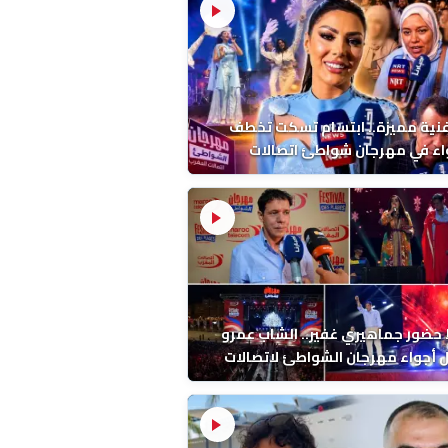
فنية مميزة.. ابتسام تسكت تخطف
اء في مهرجان شواطئ اتصالات
ب بالمضيق
ضور جماهيري غفير.. الشاب عمرو
أجواء مهرجان الشواطئ لاتصالات
ب بطنجة