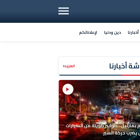
خبارنا
دين ودنيا
لإعلاناتكم
ة أخبارنا
‹
المزيد
م بمارتيل.. طوابير طويلة من السيارات
يضرب حركة السير