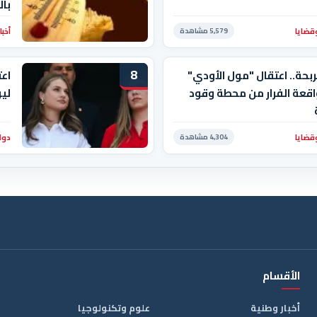
با
قضايا
أخبا
5,579 مشاهدة
8
ربحة.. اعتقال "مول الأودي"
اعت
قعة الفرار من محطة وقود
ليو
قضايا
دول
4,304 مشاهدة
الأقسام
أخبار وطنية
علوم وتكنولوجيا