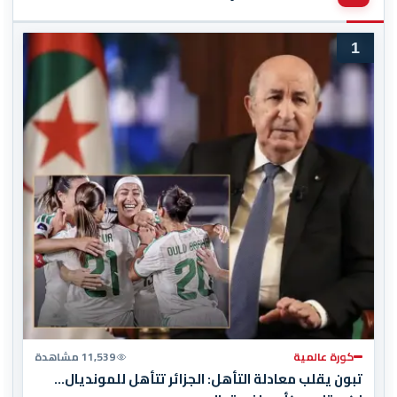
1
كورة عالمية
11,539 مشاهدة
تبون يقلب معادلة التأهل: الجزائر تتأهل للمونديال…