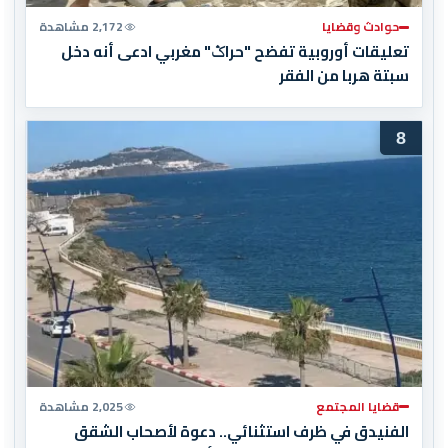
حوادث وقضايا
2,172 مشاهدة
تعليقات أوروبية تفضح "حراݣ" مغربي ادعى أنه دخل
سبتة هربا من الفقر
8
قضايا المجتمع
2,025 مشاهدة
الفنيدق في ظرف استثنائي.. دعوة لأصحاب الشقق