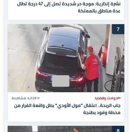
نشرة إنذارية: موجة حر شديدة تصل إلى 47 درجة تطال
عدة مناطق بالمملكة
7
حوادث وقضايا
4,328 مشاهدة
جاب الربحة.. اعتقال "مول الأودي" بطل واقعة الفرار من
محطة وقود بطنجة
8