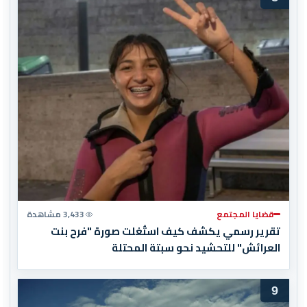
قضايا المجتمع
3,433 مشاهدة
تقرير رسمي يكشف كيف استُغلت صورة "فرح بنت
العرائش" للتحشيد نحو سبتة المحتلة
9