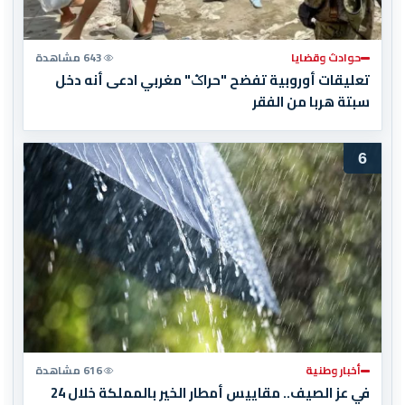
حوادث وقضايا
643 مشاهدة
تعليقات أوروبية تفضح "حراݣ" مغربي ادعى أنه دخل
سبتة هربا من الفقر
6
أخبار وطنية
616 مشاهدة
في عز الصيف.. مقاييس أمطار الخير بالمملكة خلال 24