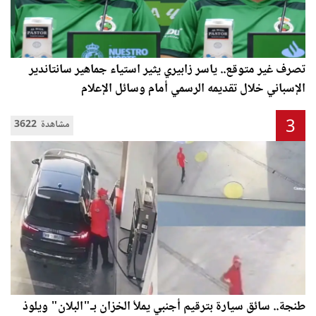
تصرف غير متوقع.. ياسر زابيري يثير استياء جماهير سانتاندير
الإسباني خلال تقديمه الرسمي أمام وسائل الإعلام
3
3622 مشاهدة
طنجة.. سائق سيارة بترقيم أجنبي يملأ الخزان بـ"البلان" ويلوذ