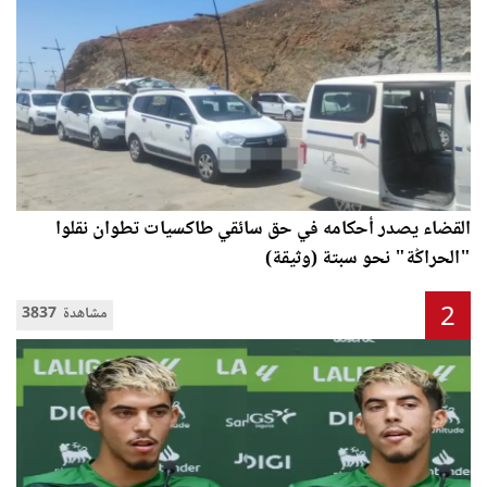
القضاء يصدر أحكامه في حق سائقي طاكسيات تطوان نقلوا
"الحراݣة" نحو سبتة (وثيقة)
2
3837 مشاهدة