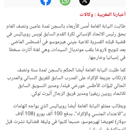
أخبارنا المغربية : وكالات
طالبت النيابة العامة أمس الأربعاء بالسجن لمدة عامين ونصف العام
بحق رئيس الاتحاد الإسباني لكرة القدم السابق لويس روبياليس في
قضية قبلته القسرية للاعبة جيني هيرموسو في أغسطس الماضي
بعد تتويج لاروخا بلقب مونديال السيدات، وهي لفتة أثارت سخطا
في إسبانيا وخارجها.
كما طلبت النيابة العامة أيضا الحكم بالسجن لمدة سنة ونصف
لارتكاب جريمة الإكراه على المدرب السابق للفريق النسائي والمدرب
الحالي للبؤات الأطلس خورخي فيلدا، ومدير التسويق السابق
للاتحاد روبين ريفيرا ومدير فريق الرجال ألبرت لوكي.
ويطالب ممثلو النيابة العامة أيضا روبياليس الذي يواجه اتهامات
بـ"الاعتداء الجنسي والإكراه"، بدفع 100 ألف يورو (108 آلاف
دولار) تعويضا لهيرموسو، حسبما كتبوا في وثيقة قضائية نشرت قبل
المحاكمة في إسبانيا.