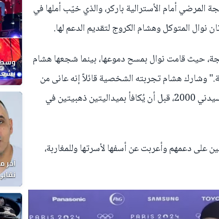
جة المرضي أمام الأسترالية باركر، والذي خيّب أملها في
تان نوال المتوكل وهشام الكروج لتقديم الدعم لها.
ة، حيث قامت نوال بمسح دموعها، بينما شجعها هشام
وسط ح
يشعل 
لة." وشارك هشام تجربته الشخصية قائلاً إنه عانى من
المغر
خيبة أمل في دورتي أطلنطا 1996 وسيدني 2000، قبل أن يُكافأ بميداليتين ذهبيتين في
ن على دعمهم وأعربت عن أسفها لأسرتها وللمغاربة،
آخر م
نقابي
الوفا