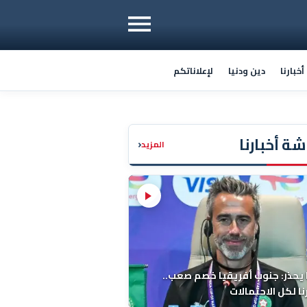
خبارنا
دين ودنيا
لإعلاناتكم
ة أخبارنا
‹
المزيد
 يحذر: جنوب أفريقيا خصم صعب..
ا لكل الاحتمالات