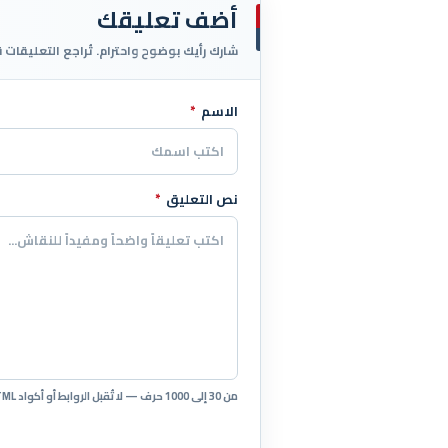
أضف تعليقك
شارك رأيك بوضوح واحترام. تُراجع التعليقات 
الاسم
*
اترك هذا الحقل فارغاً
نص التعليق
*
من 30 إلى 1000 حرف — لا تُقبل الروابط أو أكواد HTML.