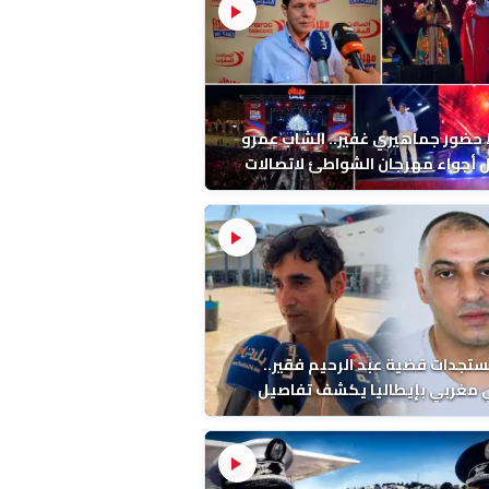
ضور جماهيري غفير.. الشاب عمرو
أجواء مهرجان الشواطئ لاتصالات
ب بطنجة
ستجدات قضية عبد الرحيم فقير..
 مغربي بإيطاليا يكشف تفاصيل
ة ونتائج التشريح