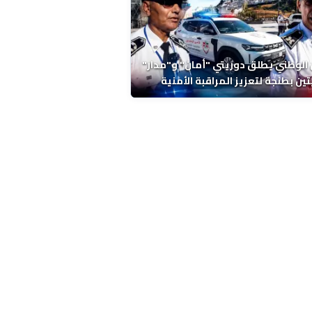
 الوطني يطلق دوريتي "أمان" و"مدار"
تين بطنجة لتعزيز المراقبة الأمنية