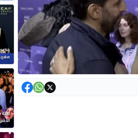
خديجة
مغربي
ليلة 
الأضو
المغر