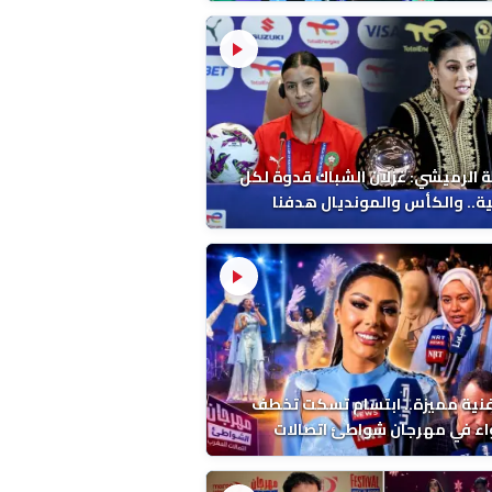
 الرميشي: غزلان الشباك قدوة لكل
ة.. والكأس والمونديال هدفنا
فنية مميزة.. ابتسام تسكت تخطف
اء في مهرجان شواطئ اتصالات
ب بالمضيق