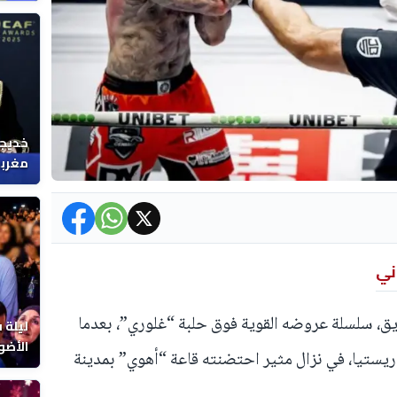
خديجة
مغربي
ني
يق، سلسلة عروضه القوية فوق حلبة “غلوري”، بعدما
ليلة 
الأضو
يستيا، في نزال مثير احتضنته قاعة “أهوي” بمدينة
المغر