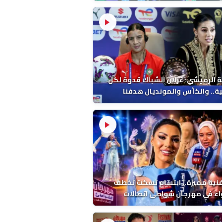
 الرميشي: غزلان الشباك قدوة لكل
ة.. والكأس والمونديال هدفنا
فنية مميزة.. ابتسام تسكت تخطف
اء في مهرجان شواطئ اتصالات
ب بالمضيق