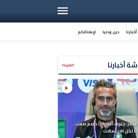
خبارنا
دين ودنيا
لإعلاناتكم
ة أخبارنا
‹
المزيد
 يحذر: جنوب أفريقيا خصم صعب..
ا لكل الاحتمالات