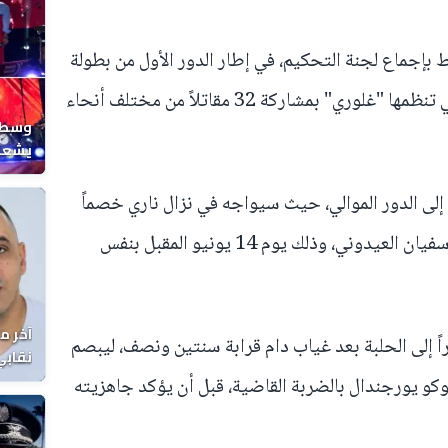
 بإجماع لجنة التحكيم، في إطار الدور الأول من بطولة
“الصامد الأخير في الوزن الثقيل”، التي تنظمها "غلوري" بمشاركة 32 مقاتلاً من مختلف أنحاء
وسط ح
يشعل 
المغر
 إلى الدور الموالي، حيث سيواجه في نزال ناري خصماً
من العيار الثقيل، الفرنسي - الجزائري سفيان العيدوني، وذلك يوم 14 يونيو المقبل بنفس
آخر م
اً إلى الحلبة بعد غياب دام قرابة سنتين ونصف، ليبصم
نقابي
الوفا
كو يورجندال بالضربة القاضية، قبل أن يؤكد جاهزيته