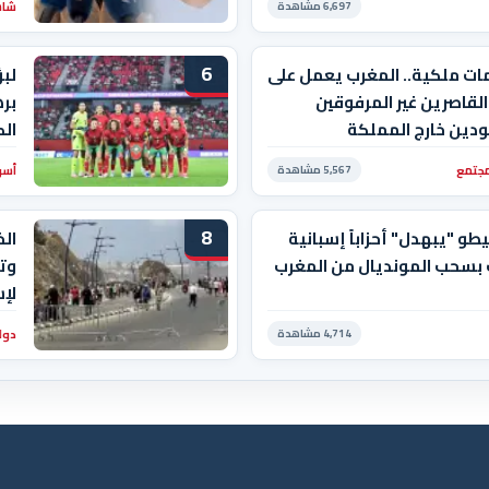
شاشة
6,697 مشاهدة
6
ات ملكية.. المغرب يعمل على
لبؤ
القاصرين غير المرفوقين
بره
دين خارج المملكة
الك
مجتمع
أسو
5,567 مشاهدة
8
و "يبهدل" أحزاباً إسبانية
الخ
 بسحب المونديال من المغرب
وت
لإس
دول
4,714 مشاهدة