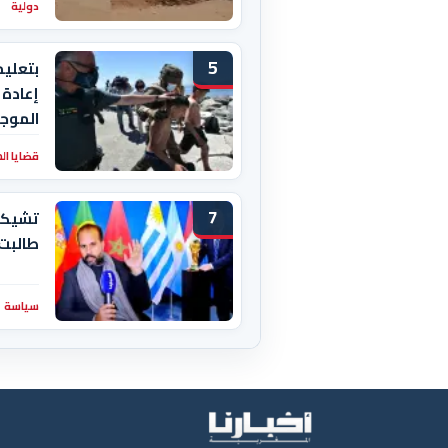
دولية
5
بتعليم
إعادة 
الموجو
قضايا ال
7
تشيكيط
طالبت
سياسة