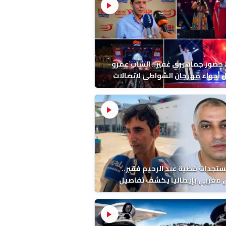
ضور جماهيري غفير.. الشاب عمرو
أجواء مهرجان الشواطئ لاتصالات
ب بطنجة
ستجدات قضية عبد الرحيم فقير..
 مغربي بإيطاليا يكشف تفاصيل
ة ونتائج التشريح