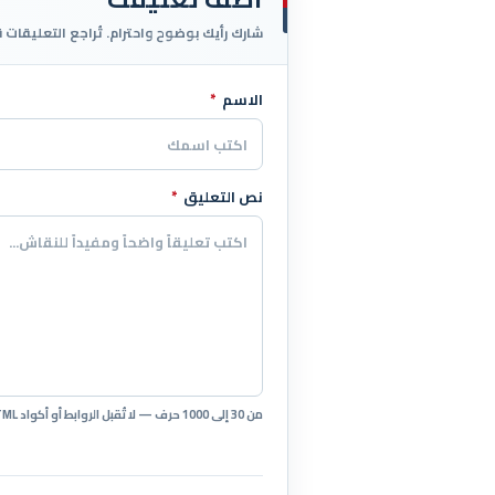
شارك رأيك بوضوح واحترام. تُراجع التعليقات 
الاسم
*
اترك هذا الحقل فارغاً
نص التعليق
*
من 30 إلى 1000 حرف — لا تُقبل الروابط أو أكواد HTML.