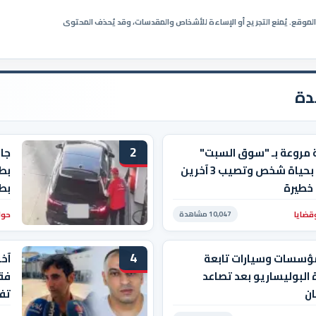
ي الموقع. يُمنع التجريح أو الإساءة للأشخاص والمقدسات، وقد يُحذف المحتوى
دة
2
 مروعة بـ "سوق السبت"
جاب
تودي بحياة شخص وتصيب 3 آخرين
بط
خطيرة
بط
قضايا
حوا
10,047 مشاهدة
4
ؤسسات وسيارات تابعة
آخ
 البوليساريو بعد تصاعد
فقي
ان
تفا