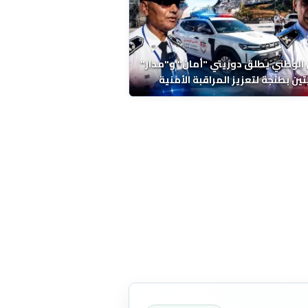
 الوطني يطلق دوريتي "أمان" و"مدار"
تين بطنجة لتعزيز المراقبة الأمنية