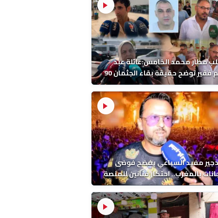
ب مطار محمد الخامس:عائلة عبد
الرحيم فقير توضح حقيقة بقاء الجثمان 90
 قبل إعادته إلى المغرب
دجير مفيد السباعي يفضح فوضى
نات بالمغرب.. احتكار فنانين للمنصة
ء اخرين