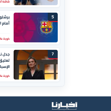
شاشة أخبا
5
برشلون
أمام ا
كورة عال
7
تعليق
الإسبا
كورة عال