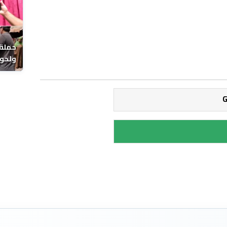
حملة 
ولحوم
بالحي