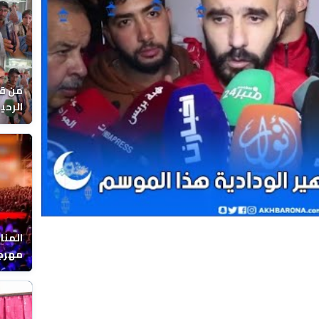
Video
من قل
يوماً
المنا
مهرجا
واقصا