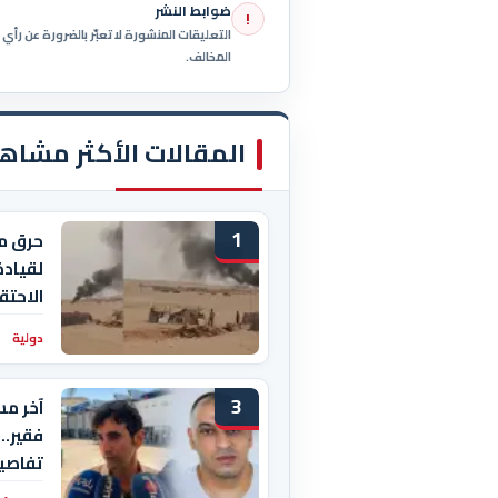
ضوابط النشر
!
التعليقات المنشورة لا تعبّر بالضرورة عن رأ
المخالف.
المقالات الأكثر مشاه
1
حرق م
لقيادة
الاحتق
دولية
3
آخر مس
فقير..
تفاصيل