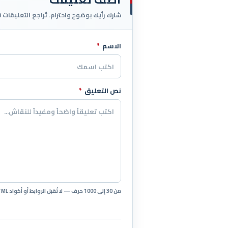
شارك رأيك بوضوح واحترام. تُراجع التعليقات 
الاسم
*
اترك هذا الحقل فارغاً
نص التعليق
*
من 30 إلى 1000 حرف — لا تُقبل الروابط أو أكواد HTML.