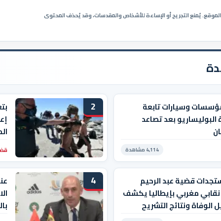
ي الموقع. يُمنع التجريح أو الإساءة للأشخاص والمقدسات، وقد يُحذف المحتوى
دة
2
ؤسسات وسيارات تابعة
بت
 البوليساريو بعد تصاعد
إعا
ان
ال
قضا
4,114 مشاهدة
4
تجدات قضية عبد الرحيم
عن
 نقابي مغربي بإيطاليا يكشف
الا
 الوفاة ونتائج التشريح
إن 