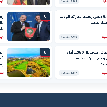
رنا
كور
3,185 مشاهدة
الن
6
ة يلغي رسميا مباراته الودية
إفر
تحاد طنجة
بال
باع
مية
كور
2,093 مشاهدة
8
جدل نهائي مونديال 2030.. أول
الو
 رسمي من الحكومة
أعت
نية!
إم
وع
مية
اقت
1,137 مشاهدة