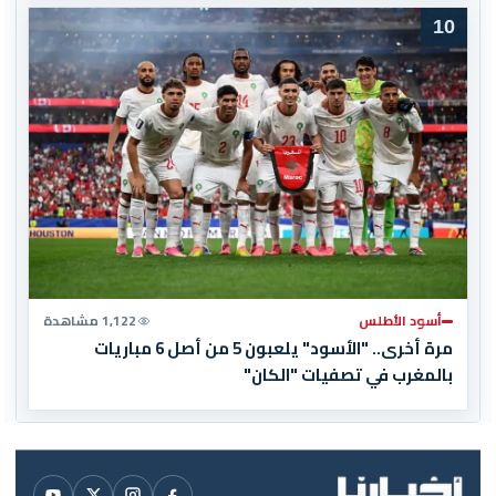
10
أسود الأطلس
1,122 مشاهدة
مرة أخرى.. "الأسود" يلعبون 5 من أصل 6 مباريات
بالمغرب في تصفيات "الكان"