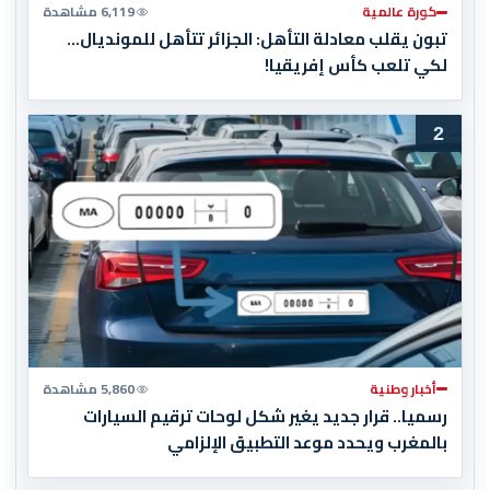
كورة عالمية
6,119 مشاهدة
تبون يقلب معادلة التأهل: الجزائر تتأهل للمونديال…
لكي تلعب كأس إفريقيا!
2
أخبار وطنية
5,860 مشاهدة
رسميا.. قرار جديد يغير شكل لوحات ترقيم السيارات
بالمغرب ويحدد موعد التطبيق الإلزامي