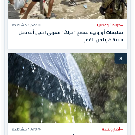
حوادث وقضايا
1,527 مشاهدة
تعليقات أوروبية تفضح "حراݣ" مغربي ادعى أنه دخل
سبتة هربا من الفقر
8
أخبار وطنية
1,473 مشاهدة