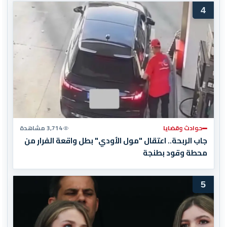
4
حوادث وقضايا
3,714 مشاهدة
جاب الربحة.. اعتقال "مول الأودي" بطل واقعة الفرار من
محطة وقود بطنجة
5