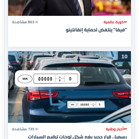
كورة عالمية
863 مشاهدة
"فيفا" ينتفض لحماية إنفانتينو
10
أخبار وطنية
735 مشاهدة
رسميا.. قرار جديد يغير شكل لوحات ترقيم السيارات