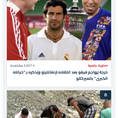
كورة عالمية
2,027 مشاهدة
خرجة يُهاجم فيغو بعد انتقاده لإنفانتينو ويُذكره بـ"خيانته
الكبرى" بالميركاتو
8