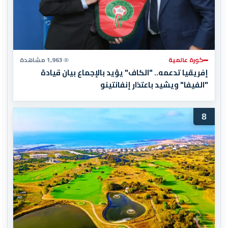
كورة عالمية
1,963 مشاهدة
إفريقيا تدعمه.. "الكاف" يؤيد بالإجماع بيان قيادة
"الفيفا" ويشيد باعتذار إنفانتينو
8