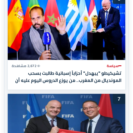
سياسة
2,672 مشاهدة
تشيكيطو "يبهدل" أحزاباً إسبانية طالبت بسحب
المونديال من المغرب.. من يوزع الدروس اليوم عليه أن
يبدأ بقراءة تاريخه أولاً
7