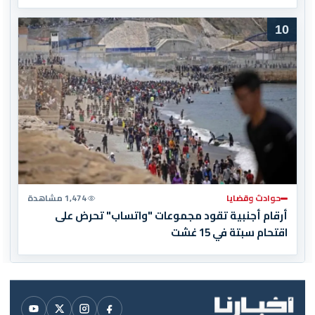
10
حوادث وقضايا
1,474 مشاهدة
أرقام أجنبية تقود مجموعات "واتساب" تحرض على
اقتحام سبتة في 15 غشت