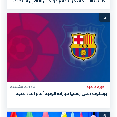
يطالب بالانسحاب من تنظيم مونديال 2030 إن استضاف
المغرب المباراة النهائية!
5
كورة عالمية
2,912 مشاهدة
برشلونة يلغي رسميا مباراته الودية أمام اتحاد طنجة
6