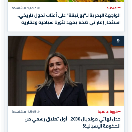
اقتصاد
1,697 مشاهدة
الواجهة البحرية لـ"بوزنيقة" على أعتاب تحول تاريخي..
استثمار إماراتي ضخم يمهد لثورة سياحية وعقارية
9
كورة عالمية
1,545 مشاهدة
جدل نهائي مونديال 2030.. أول تعليق رسمي من
الحكومة الإسبانية!